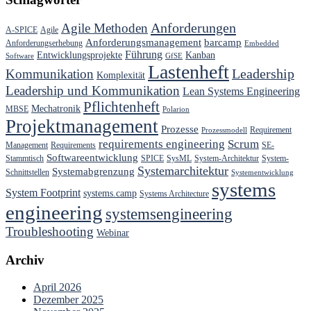
Anforderungen
Agile Methoden
A-SPICE
Agile
Anforderungsmanagement
barcamp
Anforderungserhebung
Embedded
Führung
Entwicklungsprojekte
Kanban
Software
GfSE
Lastenheft
Kommunikation
Leadership
Komplexität
Leadership und Kommunikation
Lean Systems Engineering
Pflichtenheft
Mechatronik
MBSE
Polarion
Projektmanagement
Prozesse
Requirement
Prozessmodell
requirements engineering
Scrum
Management
Requirements
SE-
Softwareentwicklung
Stammtisch
SPICE
SysML
System-Architektur
System-
Systemarchitektur
Systemabgrenzung
Schnittstellen
Systementwicklung
systems
System Footprint
systems.camp
Systems Architecture
engineering
systemsengineering
Troubleshooting
Webinar
Archiv
April 2026
Dezember 2025