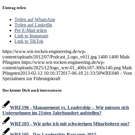
Eintrag teilen
Teilen auf WhatsApp
Teilen auf LinkedIn
Per E-Mail teilen
Link to Instagram
Link to TikTok
https://www.wir-rocken-engineering.de/wp-
content/uploads/2012/07/Podcast_Logo_v611.jpg
1400
1400
Maik
Pfingsten
https://www.wir-rocken-engineering.de/wp-
content/uploads/2025/12/logo_wre-01_400x187-300x140.png
Maik
Pfingsten
2013-02-12 10:16:37
2017-06-18 21:33:50
WRE040 - Vom
Spezialisten zur Führungskraft
Das könnte Dich auch interessieren
WRE196 - Management vs. Leadership – Wie müssen sich
Unternehmen im 21sten Jahrhundert aufstellen?
WRE103 - Wie gehe ich mit schwierigen Mitarbeitern um?
WRE105 - Das Leadership-Barcamp 2015