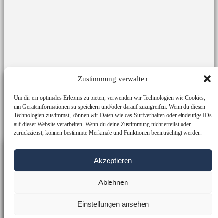
Vorlagen aus der Praxis
Zustimmung verwalten
5 Beispiele für
Um dir ein optimales Erlebnis zu bieten, verwenden wir Technologien wie Cookies,
um Geräteinformationen zu speichern und/oder darauf zuzugreifen. Wenn du diesen
Lastenhefte, die wirklich
Technologien zustimmst, können wir Daten wie das Surfverhalten oder eindeutige IDs
auf dieser Website verarbeiten. Wenn du deine Zustimmung nicht erteilst oder
geholfen haben
zurückziehst, können bestimmte Merkmale und Funktionen beeinträchtigt werden.
Vorname
Akzeptieren
Ablehnen
E-Mail*
Einstellungen ansehen