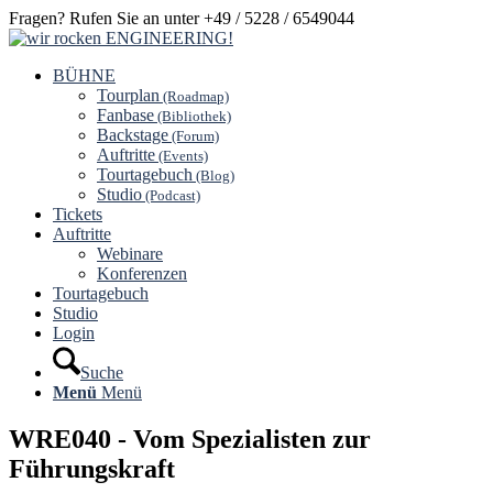
Fragen? Rufen Sie an unter +49 / 5228 / 6549044
BÜHNE
Tourplan
(Roadmap)
Fanbase
(Bibliothek)
Backstage
(Forum)
Auftritte
(Events)
Tourtagebuch
(Blog)
Studio
(Podcast)
Tickets
Auftritte
Webinare
Konferenzen
Tourtagebuch
Studio
Login
Suche
Menü
Menü
WRE040 - Vom Spezialisten zur
Führungskraft