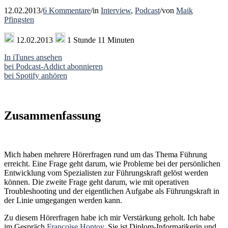
12.02.2013
/
6 Kommentare
/
in
Interview
,
Podcast
/
von
Maik
Pfingsten
12.02.2013
1 Stunde 11 Minuten
In iTunes ansehen
bei Podcast-Addict abonnieren
bei Spotify anhören
Zusammenfassung
Mich haben mehrere Hörerfragen rund um das Thema Führung
erreicht. Eine Frage geht darum, wie Probleme bei der persönlichen
Entwicklung vom Spezialisten zur Führungskraft gelöst werden
können. Die zweite Frage geht darum, wie mit operativen
Troubleshooting und der eigentlichen Aufgabe als Führungskraft in
der Linie umgegangen werden kann.
Zu diesem Hörerfragen habe ich mir Verstärkung geholt. Ich habe
im Gespräch
Françoise Hontoy
. Sie ist Diplom-Informatikerin und