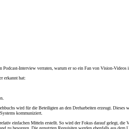
m Podcast-Interview verraten, warum er so ein Fan von Vision-Videos i
r erkannt hat:
n.
ehbuchs wird für die Beteiligten an den Dreharbeiten erzeugt. Dieses 
s Systems kommuniziert.
lativ einfachen Mitteln erstellt. So wird der Fokus darauf gelegt, di
wand zu besorgen. Die genutzten Requisiten werden ebenfalls aus dem 