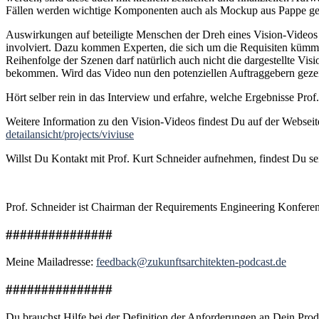
Fällen werden wichtige Komponenten auch als Mockup aus Pappe gebas
Auswirkungen auf beteiligte Menschen der Dreh eines Vision-Videos 
involviert. Dazu kommen Experten, die sich um die Requisiten kümmer
Reihenfolge der Szenen darf natürlich auch nicht die dargestellte Vi
bekommen. Wird das Video nun den potenziellen Auftraggebern gezeigt
Hört selber rein in das Interview und erfahre, welche Ergebnisse Pr
Weitere Information zu den Vision-Videos findest Du auf der Webseite 
detailansicht/projects/viviuse
Willst Du Kontakt mit Prof. Kurt Schneider aufnehmen, findest Du sei
Prof. Schneider ist Chairman der Requirements Engineering Konferen
###############
Meine Mailadresse:
feedback@zukunftsarchitekten-podcast.de
###############
Du brauchst Hilfe bei der Definition der Anforderungen an Dein Pro