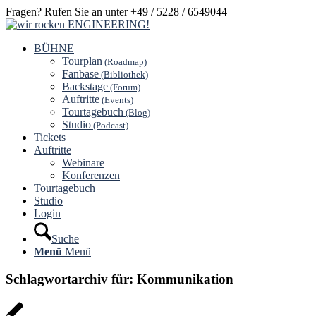
Fragen? Rufen Sie an unter +49 / 5228 / 6549044
BÜHNE
Tourplan
(Roadmap)
Fanbase
(Bibliothek)
Backstage
(Forum)
Auftritte
(Events)
Tourtagebuch
(Blog)
Studio
(Podcast)
Tickets
Auftritte
Webinare
Konferenzen
Tourtagebuch
Studio
Login
Suche
Menü
Menü
Schlagwortarchiv für:
Kommunikation