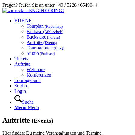
Fragen? Rufen Sie an unter +49 / 5228 / 6549044
BÜHNE
Tourplan
(Roadmap)
Fanbase
(Bibliothek)
Backstage
(Forum)
Auftritte
(Events)
Tourtagebuch
(Blog)
Studio
(Podcast)
Tickets
Auftritte
Webinare
Konferenzen
Tourtagebuch
Studio
Login
Suche
Menü
Menü
Auftritte
(Events)
Hier findest Du meine Veranstaltungen und Termine.