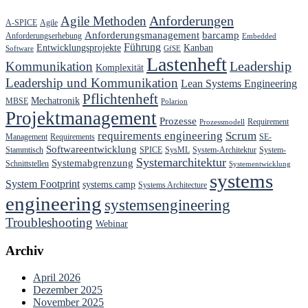
Anforderungen
Agile Methoden
A-SPICE
Agile
Anforderungsmanagement
barcamp
Anforderungserhebung
Embedded
Führung
Entwicklungsprojekte
Kanban
Software
GfSE
Lastenheft
Kommunikation
Leadership
Komplexität
Leadership und Kommunikation
Lean Systems Engineering
Pflichtenheft
Mechatronik
MBSE
Polarion
Projektmanagement
Prozesse
Requirement
Prozessmodell
requirements engineering
Scrum
Management
Requirements
SE-
Softwareentwicklung
Stammtisch
SPICE
SysML
System-Architektur
System-
Systemarchitektur
Systemabgrenzung
Schnittstellen
Systementwicklung
systems
System Footprint
systems.camp
Systems Architecture
engineering
systemsengineering
Troubleshooting
Webinar
Archiv
April 2026
Dezember 2025
November 2025