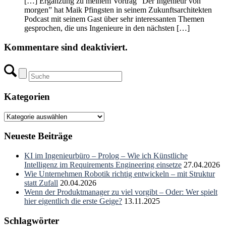
[…] Ergänzung zu meinem Vortrag “Der Ingenieur von
morgen” hat Maik Pfingsten in seinem Zukunftsarchitekten
Podcast mit seinem Gast über sehr interessanten Themen
gesprochen, die uns Ingenieure in den nächsten […]
Kommentare sind deaktiviert.
Kategorien
Kategorien
Neueste Beiträge
KI im Ingenieurbüro – Prolog – Wie ich Künstliche
Intelligenz im Requirements Engineering einsetze
27.04.2026
Wie Unternehmen Robotik richtig entwickeln – mit Struktur
statt Zufall
20.04.2026
Wenn der Produktmanager zu viel vorgibt – Oder: Wer spielt
hier eigentlich die erste Geige?
13.11.2025
Schlagwörter