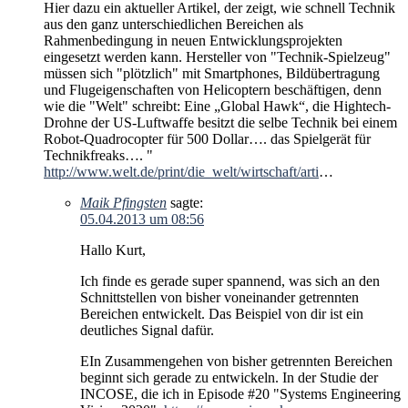
Hier dazu ein aktueller Artikel, der zeigt, wie schnell Technik
aus den ganz unterschiedlichen Bereichen als
Rahmenbedingung in neuen Entwicklungsprojekten
eingesetzt werden kann. Hersteller von "Technik-Spielzeug"
müssen sich "plötzlich" mit Smartphones, Bildübertragung
und Flugeigenschaften von Helicoptern beschäftigen, denn
wie die "Welt" schreibt: Eine „Global Hawk“, die Hightech-
Drohne der US-Luftwaffe besitzt die selbe Technik bei einem
Robot-Quadrocopter für 500 Dollar…. das Spielgerät für
Technikfreaks…. "
http://www.welt.de/print/die_welt/wirtschaft/arti
…
Maik Pfingsten
sagte:
05.04.2013 um 08:56
Hallo Kurt,
Ich finde es gerade super spannend, was sich an den
Schnittstellen von bisher voneinander getrennten
Bereichen entwickelt. Das Beispiel von dir ist ein
deutliches Signal dafür.
EIn Zusammengehen von bisher getrennten Bereichen
beginnt sich gerade zu entwickeln. In der Studie der
INCOSE, die ich in Episode #20 "Systems Engineering