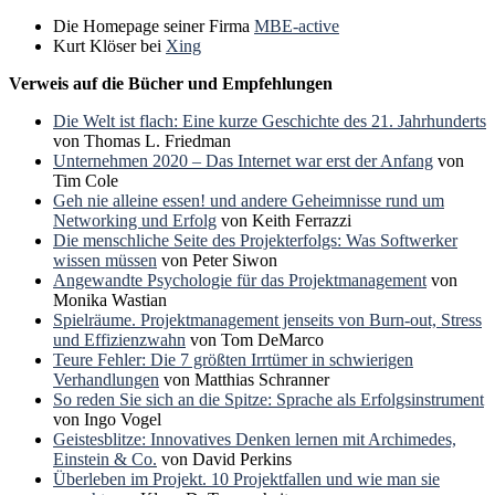
Die Homepage seiner Firma
MBE-active
Kurt Klöser bei
Xing
Verweis auf die Bücher und Empfehlungen
Die Welt ist flach: Eine kurze Geschichte des 21. Jahrhunderts
von Thomas L. Friedman
Unternehmen 2020 – Das Internet war erst der Anfang
von
Tim Cole
Geh nie alleine essen! und andere Geheimnisse rund um
Networking und Erfolg
von Keith Ferrazzi
Die menschliche Seite des Projekterfolgs: Was Softwerker
wissen müssen
von Peter Siwon
Angewandte Psychologie für das Projektmanagement
von
Monika Wastian
Spielräume. Projektmanagement jenseits von Burn-out, Stress
und Effizienzwahn
von Tom DeMarco
Teure Fehler: Die 7 größten Irrtümer in schwierigen
Verhandlungen
von Matthias Schranner
So reden Sie sich an die Spitze: Sprache als Erfolgsinstrument
von Ingo Vogel
Geistesblitze: Innovatives Denken lernen mit Archimedes,
Einstein & Co.
von David Perkins
Überleben im Projekt. 10 Projektfallen und wie man sie