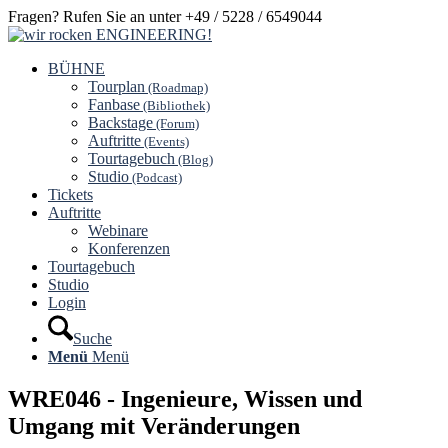
Fragen? Rufen Sie an unter +49 / 5228 / 6549044
BÜHNE
Tourplan
(Roadmap)
Fanbase
(Bibliothek)
Backstage
(Forum)
Auftritte
(Events)
Tourtagebuch
(Blog)
Studio
(Podcast)
Tickets
Auftritte
Webinare
Konferenzen
Tourtagebuch
Studio
Login
Suche
Menü
Menü
WRE046 - Ingenieure, Wissen und
Umgang mit Veränderungen