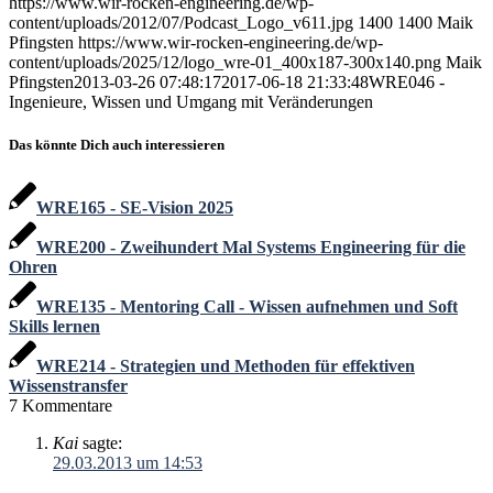
https://www.wir-rocken-engineering.de/wp-
content/uploads/2012/07/Podcast_Logo_v611.jpg
1400
1400
Maik
Pfingsten
https://www.wir-rocken-engineering.de/wp-
content/uploads/2025/12/logo_wre-01_400x187-300x140.png
Maik
Pfingsten
2013-03-26 07:48:17
2017-06-18 21:33:48
WRE046 -
Ingenieure, Wissen und Umgang mit Veränderungen
Das könnte Dich auch interessieren
WRE165 - SE-Vision 2025
WRE200 - Zweihundert Mal Systems Engineering für die
Ohren
WRE135 - Mentoring Call - Wissen aufnehmen und Soft
Skills lernen
WRE214 - Strategien und Methoden für effektiven
Wissenstransfer
7
Kommentare
Kai
sagte:
29.03.2013 um 14:53