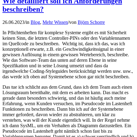
Wie detailliert soll ich Anforderungen
beschreiben?
26.06.2023
/
in
Blog
,
Mehr Wissen
/
von
Björn Schorre
In Pflichtenheften für komplexe Systeme ergibt es mit Sicherheit
keinen Sinn, die letzten Controller-PINs oder den Variablennamen
im Quellcode zu beschreiben. Wichtig ist, dass ich das, was ich
konzeptionell erwarte, z.B. ein Geschwindigkeitssignal in einer
gewissen Auflösung in einem gewissen Wertebereich, beschreibe.
Wie das Software-Team das unten auf deren Ebene in seine
Spezifikation und in seine Lösung umsetzt und dass da
irgendwelche Coding-Styleguides berücksichtigt werden usw. usw.,
das werde ich oben auf Systemebene schon gar nicht beschreiben.
Das tue ich schlicht aus dem Grund, dass ich dem Team auch einen
Lösungsraum bereithalte, mit dem es arbeiten kann. Das macht es
gerade dann besonders schwierig, und das ist häufig auch meine
Erfahrung, wenn Kunden versuchen, im Pseudocode im Lastenheft
Funktionen zu beschreiben. Dann bin ich auf der Systemebene
immer gefordert, davon wieder zu abstrahieren, um klar zu
verstehen, was will der Kunde eigentlich will. In der Regel nehme
ich dann SysML, um ein Verhalten als Diagramm darzustellen. Ein
Pseudocode im Lastenheft geht nämlich schon fast bis zu
Variablennamen herunter. Damit ist es a) schwer verständlich und b)