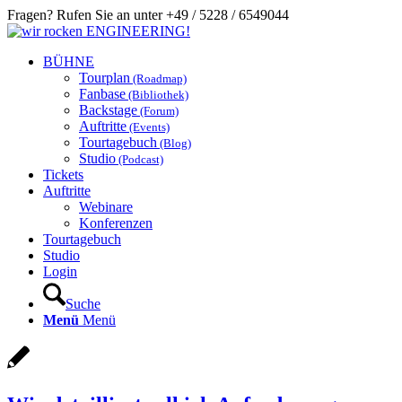
Fragen? Rufen Sie an unter +49 / 5228 / 6549044
BÜHNE
Tourplan
(Roadmap)
Fanbase
(Bibliothek)
Backstage
(Forum)
Auftritte
(Events)
Tourtagebuch
(Blog)
Studio
(Podcast)
Tickets
Auftritte
Webinare
Konferenzen
Tourtagebuch
Studio
Login
Suche
Menü
Menü