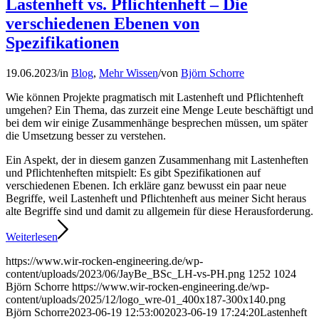
Lastenheft vs. Pflichtenheft – Die
verschiedenen Ebenen von
Spezifikationen
19.06.2023
/
in
Blog
,
Mehr Wissen
/
von
Björn Schorre
Wie können Projekte pragmatisch mit Lastenheft und Pflichtenheft
umgehen? Ein Thema, das zurzeit eine Menge Leute beschäftigt und
bei dem wir einige Zusammenhänge besprechen müssen, um später
die Umsetzung besser zu verstehen.
Ein Aspekt, der in diesem ganzen Zusammenhang mit Lastenheften
und Pflichtenheften mitspielt: Es gibt Spezifikationen auf
verschiedenen Ebenen. Ich erkläre ganz bewusst ein paar neue
Begriffe, weil Lastenheft und Pflichtenheft aus meiner Sicht heraus
alte Begriffe sind und damit zu allgemein für diese Herausforderung.
Weiterlesen
https://www.wir-rocken-engineering.de/wp-
content/uploads/2023/06/JayBe_BSc_LH-vs-PH.png
1252
1024
Björn Schorre
https://www.wir-rocken-engineering.de/wp-
content/uploads/2025/12/logo_wre-01_400x187-300x140.png
Björn Schorre
2023-06-19 12:53:00
2023-06-19 17:24:20
Lastenheft