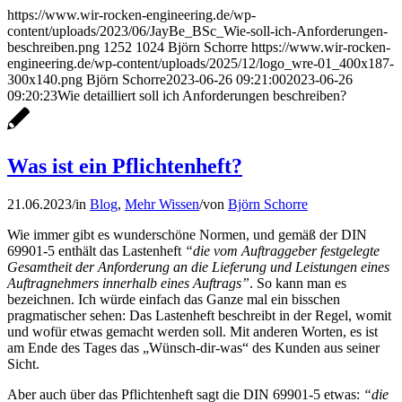
https://www.wir-rocken-engineering.de/wp-
content/uploads/2023/06/JayBe_BSc_Wie-soll-ich-Anforderungen-
beschreiben.png
1252
1024
Björn Schorre
https://www.wir-rocken-
engineering.de/wp-content/uploads/2025/12/logo_wre-01_400x187-
300x140.png
Björn Schorre
2023-06-26 09:21:00
2023-06-26
09:20:23
Wie detailliert soll ich Anforderungen beschreiben?
Was ist ein Pflichtenheft?
21.06.2023
/
in
Blog
,
Mehr Wissen
/
von
Björn Schorre
Wie immer gibt es wunderschöne Normen, und gemäß der DIN
69901-5 enthält das Lastenheft
“die vom Auftraggeber festgelegte
Gesamtheit der Anforderung an die Lieferung und Leistungen eines
Auftragnehmers innerhalb eines Auftrags”
. So kann man es
bezeichnen. Ich würde einfach das Ganze mal ein bisschen
pragmatischer sehen: Das Lastenheft beschreibt in der Regel, womit
und wofür etwas gemacht werden soll. Mit anderen Worten, es ist
am Ende des Tages das „Wünsch-dir-was“ des Kunden aus seiner
Sicht.
Aber auch über das Pflichtenheft sagt die DIN 69901-5 etwas:
“die