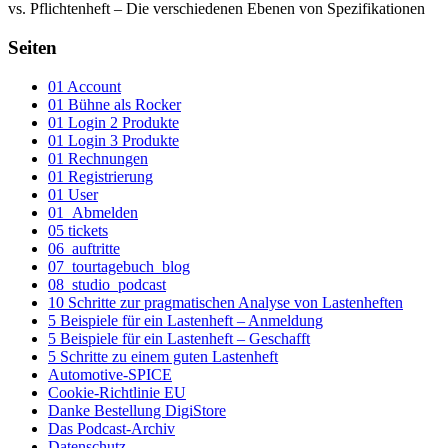
vs. Pflichtenheft – Die verschiedenen Ebenen von Spezifikationen
Seiten
01 Account
01 Bühne als Rocker
01 Login 2 Produkte
01 Login 3 Produkte
01 Rechnungen
01 Registrierung
01 User
01_Abmelden
05 tickets
06_auftritte
07_tourtagebuch_blog
08_studio_podcast
10 Schritte zur pragmatischen Analyse von Lastenheften
5 Beispiele für ein Lastenheft – Anmeldung
5 Beispiele für ein Lastenheft – Geschafft
5 Schritte zu einem guten Lastenheft
Automotive-SPICE
Cookie-Richtlinie EU
Danke Bestellung DigiStore
Das Podcast-Archiv
Datenschutz