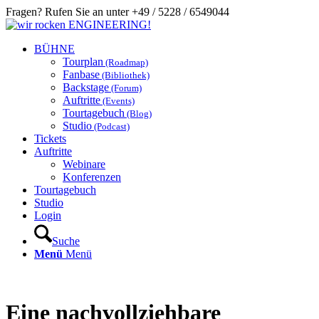
Fragen? Rufen Sie an unter +49 / 5228 / 6549044
BÜHNE
Tourplan
(Roadmap)
Fanbase
(Bibliothek)
Backstage
(Forum)
Auftritte
(Events)
Tourtagebuch
(Blog)
Studio
(Podcast)
Tickets
Auftritte
Webinare
Konferenzen
Tourtagebuch
Studio
Login
Suche
Menü
Menü
Eine nachvollziehbare