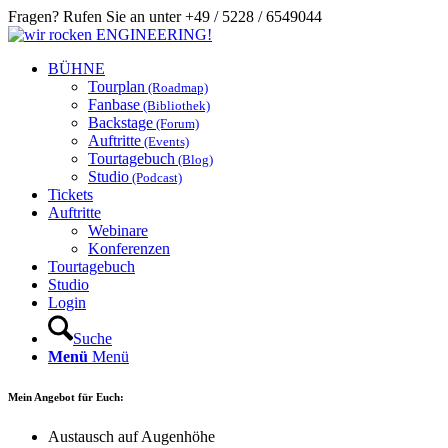
Fragen? Rufen Sie an unter +49 / 5228 / 6549044
BÜHNE
Tourplan
(Roadmap)
Fanbase
(Bibliothek)
Backstage
(Forum)
Auftritte
(Events)
Tourtagebuch
(Blog)
Studio
(Podcast)
Tickets
Auftritte
Webinare
Konferenzen
Tourtagebuch
Studio
Login
Suche
Menü
Menü
Mein
Angebot
für Euch:
Austausch auf Augenhöhe