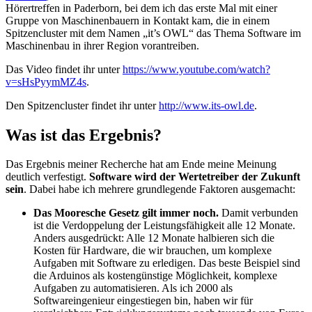
Hörertreffen in Paderborn, bei dem ich das erste Mal mit einer
Gruppe von Maschinenbauern in Kontakt kam, die in einem
Spitzencluster mit dem Namen „it’s OWL“ das Thema Software im
Maschinenbau in ihrer Region vorantreiben.
Das Video findet ihr unter
https://www.youtube.com/watch?
v=sHsPyymMZ4s
.
Den Spitzencluster findet ihr unter
http://www.its-owl.de
.
Was ist das Ergebnis?
Das Ergebnis meiner Recherche hat am Ende meine Meinung
deutlich verfestigt.
Software wird der Wertetreiber der Zukunft
sein
. Dabei habe ich mehrere grundlegende Faktoren ausgemacht:
Das Mooresche Gesetz gilt immer noch.
Damit verbunden
ist die Verdoppelung der Leistungsfähigkeit alle 12 Monate.
Anders ausgedrückt: Alle 12 Monate halbieren sich die
Kosten für Hardware, die wir brauchen, um komplexe
Aufgaben mit Software zu erledigen. Das beste Beispiel sind
die Arduinos als kostengünstige Möglichkeit, komplexe
Aufgaben zu automatisieren. Als ich 2000 als
Softwareingenieur eingestiegen bin, haben wir für