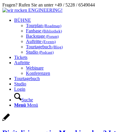
Fragen? Rufen Sie an unter +49 / 5228 / 6549044
BÜHNE
Tourplan
(Roadmap)
Fanbase
(Bibliothek)
Backstage
(Forum)
Auftritte
(Events)
Tourtagebuch
(Blog)
Studio
(Podcast)
Tickets
Auftritte
Webinare
Konferenzen
Tourtagebuch
Studio
Login
Suche
Menü
Menü