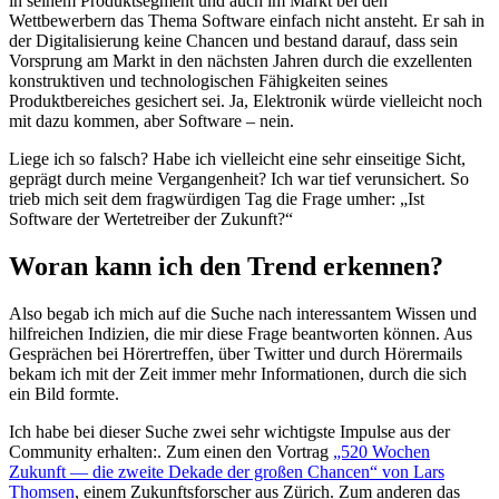
in seinem Produktsegment und auch im Markt bei den
Wettbewerbern das Thema Software einfach nicht ansteht. Er sah in
der Digitalisierung keine Chancen und bestand darauf, dass sein
Vorsprung am Markt in den nächsten Jahren durch die exzellenten
konstruktiven und technologischen Fähigkeiten seines
Produktbereiches gesichert sei. Ja, Elektronik würde vielleicht noch
mit dazu kommen, aber Software – nein.
Liege ich so falsch? Habe ich vielleicht eine sehr einseitige Sicht,
geprägt durch meine Vergangenheit? Ich war tief verunsichert. So
trieb mich seit dem fragwürdigen Tag die Frage umher: „Ist
Software der Wertetreiber der Zukunft?“
Woran kann ich den Trend erkennen?
Also begab ich mich auf die Suche nach interessantem Wissen und
hilfreichen Indizien, die mir diese Frage beantworten können. Aus
Gesprächen bei Hörertreffen, über Twitter und durch Hörermails
bekam ich mit der Zeit immer mehr Informationen, durch die sich
ein Bild formte.
Ich habe bei dieser Suche zwei sehr wichtigste Impulse aus der
Community erhalten:. Zum einen den Vortrag
„520 Wochen
Zukunft — die zweite Dekade der großen Chancen“ von Lars
Thomsen
, einem Zukunftsforscher aus Zürich. Zum anderen das