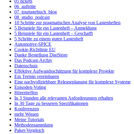
05 tickets
06_auftritte
07_tourtagebuch_blog
08_studio_podcast
10 Schritte zur pragmatischen Analyse von Lastenheften
5 Beispiele für ein Lastenheft – Anmeldung
5 Beispiele für ein Lastenheft – Geschafft
5 Schritte zu einem guten Lastenheft
Automotive-SPICE
Cookie-Richtlinie EU
Danke Bestellung DigiStore
Das Podcast-Archiv
Datenschutz
Effektive Aufwandsschätzung für komplexe Projekte
Ein Termin vereinbaren
Eine nachvollziehbare Releaseplanung für komplexe Systeme
Episoden-Voting
Hörertreffen
In 3 Stunden alle relevanten Anforderungen erhalten
In 30 Tage zu besseren Spezifikationen
Konferenzen
mehr Wissen
Meine Tutorials
Methodensammlung
Paket-Vergleich