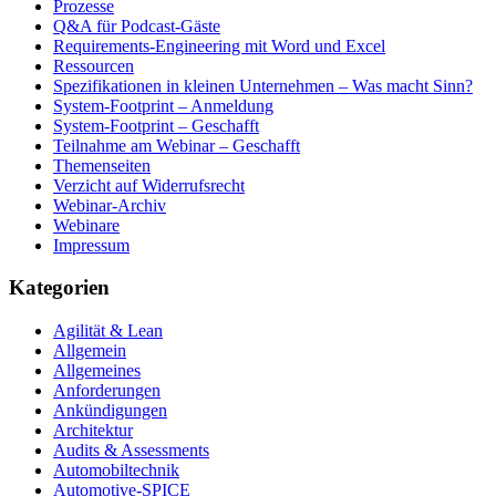
Prozesse
Q&A für Podcast-Gäste
Requirements-Engineering mit Word und Excel
Ressourcen
Spezifikationen in kleinen Unternehmen – Was macht Sinn?
System-Footprint – Anmeldung
System-Footprint – Geschafft
Teilnahme am Webinar – Geschafft
Themenseiten
Verzicht auf Widerrufsrecht
Webinar-Archiv
Webinare
Impressum
Kategorien
Agilität & Lean
Allgemein
Allgemeines
Anforderungen
Ankündigungen
Architektur
Audits & Assessments
Automobiltechnik
Automotive-SPICE