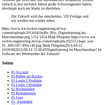
einfach in den nächsten Jahren große Schwierigkeiten haben,
überhaupt noch am Markt zu überleben.
Die Zukunft wird das entscheiden. 520 Freitage und
wir werden uns wieder sehen.
https://www.wir-rocken-engineering.de/wp-
content/uploads/2014/04/JayBe_BSc_Digitalisierung-im-
Maschinenbau.png
1252
1024
Maik Pfingsten
https://www.wir-
rocken-engineering.de/wp-content/uploads/2025/12/logo_wre-
01_400x187-300x140.png
Maik Pfingsten
2014-04-22
10:00:00
2023-08-14 15:38:45
Digitalisierung im Maschinenbau? Ist
Software der Wertetreiber der Zukunft?
Seiten
01 Account
01 Bühne als Rocker
01 Login 2 Produkte
01 Login 3 Produkte
01 Rechnungen
01 Registrierung
01 User
01_Abmelden