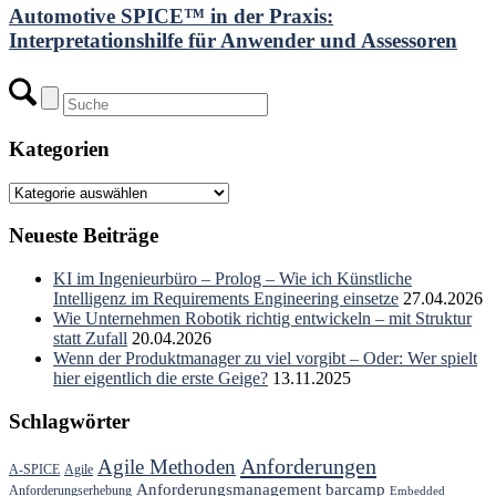
Automotive SPICE™ in der Praxis:
Interpretationshilfe für Anwender und Assessoren
Kategorien
Kategorien
Neueste Beiträge
KI im Ingenieurbüro – Prolog – Wie ich Künstliche
Intelligenz im Requirements Engineering einsetze
27.04.2026
Wie Unternehmen Robotik richtig entwickeln – mit Struktur
statt Zufall
20.04.2026
Wenn der Produktmanager zu viel vorgibt – Oder: Wer spielt
hier eigentlich die erste Geige?
13.11.2025
Schlagwörter
Anforderungen
Agile Methoden
A-SPICE
Agile
Anforderungsmanagement
barcamp
Anforderungserhebung
Embedded