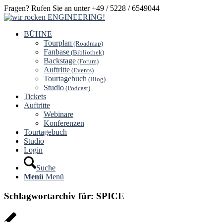
Fragen? Rufen Sie an unter +49 / 5228 / 6549044
BÜHNE
Tourplan
(Roadmap)
Fanbase
(Bibliothek)
Backstage
(Forum)
Auftritte
(Events)
Tourtagebuch
(Blog)
Studio
(Podcast)
Tickets
Auftritte
Webinare
Konferenzen
Tourtagebuch
Studio
Login
Suche
Menü
Menü
Schlagwortarchiv für:
SPICE