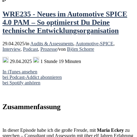
WRE235 - Neues im Automotive SPICE
4.0 PAM – So optimierst Du Deine
technische Entwicklungsorganisation
29.04.2025
/
in
Audits & Assessments
,
Automotive-SPICE
,
Interview
,
Podcast
,
Prozesse
/
von
Björn Schorre
29.04.2025
1 Stunde 19 Minuten
In iTunes ansehen
bei Podcast-Addict abonnieren
bei Spotify anhören
Zusammenfassung
In dieser Episode habe ich die große Freude, mit
Maria Eckey
zu
sprechen – Consultant und Assessorin mit über elf Jahren Erfahrung