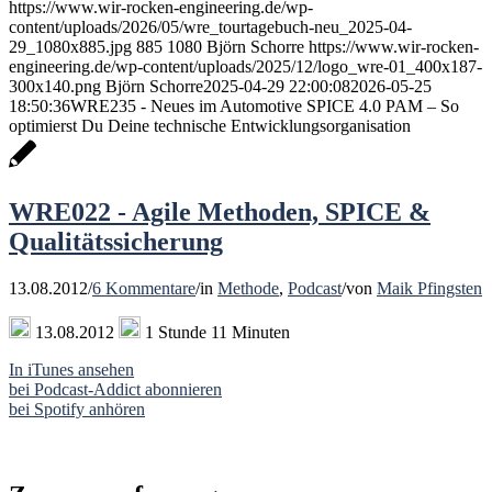
https://www.wir-rocken-engineering.de/wp-
content/uploads/2026/05/wre_tourtagebuch-neu_2025-04-
29_1080x885.jpg
885
1080
Björn Schorre
https://www.wir-rocken-
engineering.de/wp-content/uploads/2025/12/logo_wre-01_400x187-
300x140.png
Björn Schorre
2025-04-29 22:00:08
2026-05-25
18:50:36
WRE235 - Neues im Automotive SPICE 4.0 PAM – So
optimierst Du Deine technische Entwicklungsorganisation
WRE022 - Agile Methoden, SPICE &
Qualitätssicherung
13.08.2012
/
6 Kommentare
/
in
Methode
,
Podcast
/
von
Maik Pfingsten
13.08.2012
1 Stunde 11 Minuten
In iTunes ansehen
bei Podcast-Addict abonnieren
bei Spotify anhören