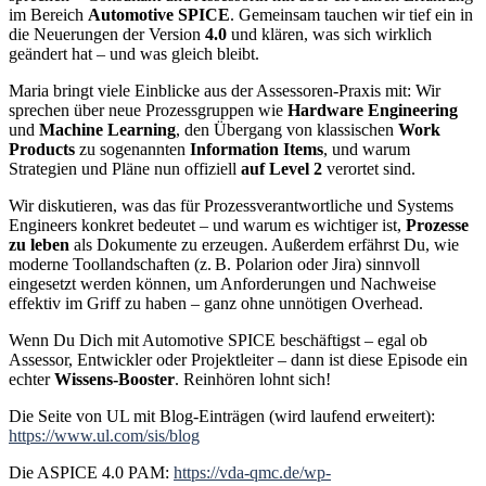
im Bereich
Automotive SPICE
. Gemeinsam tauchen wir tief ein in
die Neuerungen der Version
4.0
und klären, was sich wirklich
geändert hat – und was gleich bleibt.
Maria bringt viele Einblicke aus der Assessoren-Praxis mit: Wir
sprechen über neue Prozessgruppen wie
Hardware Engineering
und
Machine Learning
, den Übergang von klassischen
Work
Products
zu sogenannten
Information Items
, und warum
Strategien und Pläne nun offiziell
auf Level 2
verortet sind.
Wir diskutieren, was das für Prozessverantwortliche und Systems
Engineers konkret bedeutet – und warum es wichtiger ist,
Prozesse
zu leben
als Dokumente zu erzeugen. Außerdem erfährst Du, wie
moderne Toollandschaften (z. B. Polarion oder Jira) sinnvoll
eingesetzt werden können, um Anforderungen und Nachweise
effektiv im Griff zu haben – ganz ohne unnötigen Overhead.
Wenn Du Dich mit Automotive SPICE beschäftigst – egal ob
Assessor, Entwickler oder Projektleiter – dann ist diese Episode ein
echter
Wissens-Booster
. Reinhören lohnt sich!
Die Seite von UL mit Blog-Einträgen (wird laufend erweitert):
https://www.ul.com/sis/blog
Die ASPICE 4.0 PAM:
https://vda-qmc.de/wp-