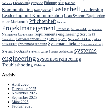
Führung
Entwicklungsprojekte
Kanban
Software
GfSE
Lastenheft
Kommunikation
Leadership
Komplexität
Leadership und Kommunikation
Lean Systems Engineering
Pflichtenheft
Mechatronik
MBSE
Polarion
Projektmanagement
Prozesse
Requirement
Prozessmodell
requirements engineering
Scrum
Management
Requirements
SE-
Softwareentwicklung
Stammtisch
SPICE
SysML
System-Architektur
System-
Systemarchitektur
Systemabgrenzung
Schnittstellen
Systementwicklung
systems
System Footprint
systems.camp
Systems Architecture
engineering
systemsengineering
Troubleshooting
Webinar
Archiv
April 2026
Dezember 2025
November 2025
September 2025
März 2025
Februar 2025