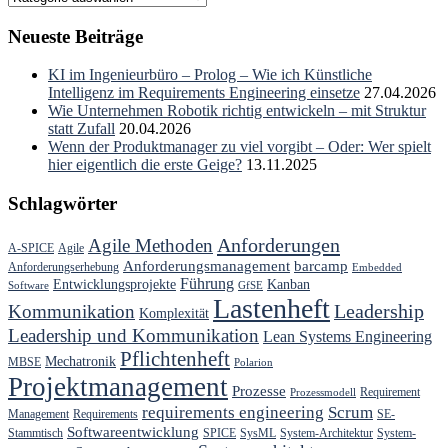
Neueste Beiträge
KI im Ingenieurbüro – Prolog – Wie ich Künstliche
Intelligenz im Requirements Engineering einsetze
27.04.2026
Wie Unternehmen Robotik richtig entwickeln – mit Struktur
statt Zufall
20.04.2026
Wenn der Produktmanager zu viel vorgibt – Oder: Wer spielt
hier eigentlich die erste Geige?
13.11.2025
Schlagwörter
Anforderungen
Agile Methoden
A-SPICE
Agile
Anforderungsmanagement
barcamp
Anforderungserhebung
Embedded
Führung
Entwicklungsprojekte
Kanban
Software
GfSE
Lastenheft
Kommunikation
Leadership
Komplexität
Leadership und Kommunikation
Lean Systems Engineering
Pflichtenheft
Mechatronik
MBSE
Polarion
Projektmanagement
Prozesse
Requirement
Prozessmodell
requirements engineering
Scrum
Management
Requirements
SE-
Softwareentwicklung
Stammtisch
SPICE
SysML
System-Architektur
System-