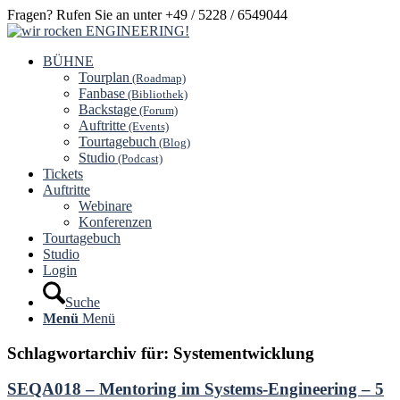
Fragen? Rufen Sie an unter +49 / 5228 / 6549044
BÜHNE
Tourplan
(Roadmap)
Fanbase
(Bibliothek)
Backstage
(Forum)
Auftritte
(Events)
Tourtagebuch
(Blog)
Studio
(Podcast)
Tickets
Auftritte
Webinare
Konferenzen
Tourtagebuch
Studio
Login
Suche
Menü
Menü
Schlagwortarchiv für:
Systementwicklung
SEQA018 – Mentoring im Systems-Engineering – 5