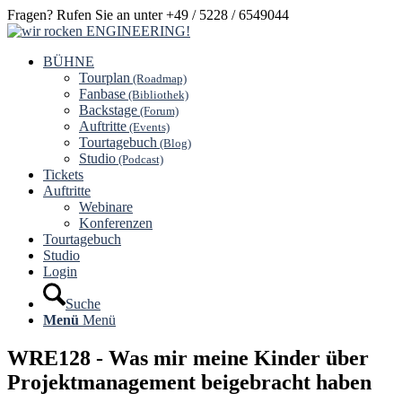
Fragen? Rufen Sie an unter +49 / 5228 / 6549044
BÜHNE
Tourplan
(Roadmap)
Fanbase
(Bibliothek)
Backstage
(Forum)
Auftritte
(Events)
Tourtagebuch
(Blog)
Studio
(Podcast)
Tickets
Auftritte
Webinare
Konferenzen
Tourtagebuch
Studio
Login
Suche
Menü
Menü
WRE128 - Was mir meine Kinder über
Projektmanagement beigebracht haben