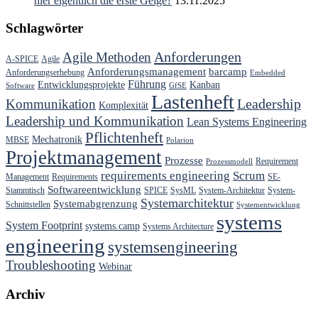
hier eigentlich die erste Geige?
13.11.2025
Schlagwörter
Anforderungen
Agile Methoden
A-SPICE
Agile
Anforderungsmanagement
barcamp
Anforderungserhebung
Embedded
Führung
Entwicklungsprojekte
Kanban
Software
GfSE
Lastenheft
Kommunikation
Leadership
Komplexität
Leadership und Kommunikation
Lean Systems Engineering
Pflichtenheft
Mechatronik
MBSE
Polarion
Projektmanagement
Prozesse
Requirement
Prozessmodell
requirements engineering
Scrum
Management
Requirements
SE-
Softwareentwicklung
Stammtisch
SPICE
SysML
System-Architektur
System-
Systemarchitektur
Systemabgrenzung
Schnittstellen
Systementwicklung
systems
System Footprint
systems.camp
Systems Architecture
engineering
systemsengineering
Troubleshooting
Webinar
Archiv