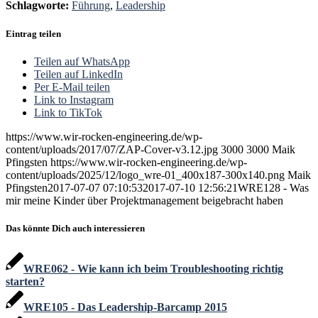
Schlagworte:
Führung
,
Leadership
Eintrag teilen
Teilen auf WhatsApp
Teilen auf LinkedIn
Per E-Mail teilen
Link to Instagram
Link to TikTok
https://www.wir-rocken-engineering.de/wp-
content/uploads/2017/07/ZAP-Cover-v3.12.jpg
3000
3000
Maik
Pfingsten
https://www.wir-rocken-engineering.de/wp-
content/uploads/2025/12/logo_wre-01_400x187-300x140.png
Maik
Pfingsten
2017-07-07 07:10:53
2017-07-10 12:56:21
WRE128 - Was
mir meine Kinder über Projektmanagement beigebracht haben
Das könnte Dich auch interessieren
WRE062 - Wie kann ich beim Troubleshooting richtig
starten?
WRE105 - Das Leadership-Barcamp 2015