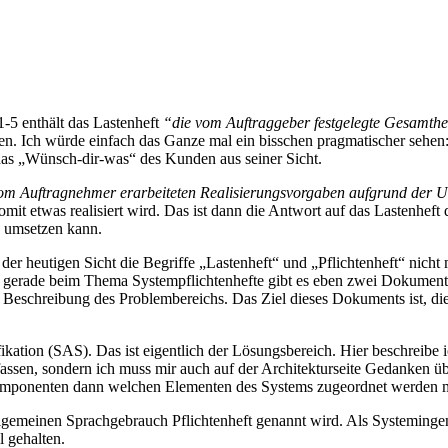
5 enthält das Lastenheft
“die vom Auftraggeber festgelegte Gesamthei
en. Ich würde einfach das Ganze mal ein bisschen pragmatischer sehen:
das „Wünsch-dir-was“ des Kunden aus seiner Sicht.
om Auftragnehmer erarbeiteten Realisierungsvorgaben aufgrund der 
omit etwas realisiert wird. Das ist dann die Antwort auf das Lastenhef
n umsetzen kann.
s der heutigen Sicht die Begriffe „Lastenheft“ und „Pflichtenheft“ nich
Und gerade beim Thema Systempflichtenhefte gibt es eben zwei Dokument
 Beschreibung des Problembereichs. Das Ziel dieses Dokuments ist, di
kation (SAS). Das ist eigentlich der Lösungsbereich. Hier beschreibe 
ssen, sondern ich muss mir auch auf der Architekturseite Gedanken üb
Komponenten dann welchen Elementen des Systems zugeordnet werden 
lgemeinen Sprachgebrauch Pflichtenheft genannt wird. Als Systemingen
l gehalten.