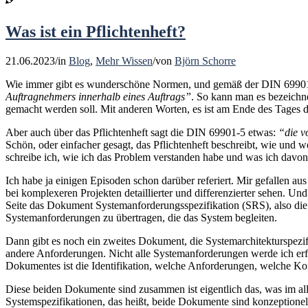
Was ist ein Pflichtenheft?
21.06.2023
/
in
Blog
,
Mehr Wissen
/
von
Björn Schorre
Wie immer gibt es wunderschöne Normen, und gemäß der DIN 69901-
Auftragnehmers innerhalb eines Auftrags”
. So kann man es bezeichn
gemacht werden soll. Mit anderen Worten, es ist am Ende des Tages 
Aber auch über das Pflichtenheft sagt die DIN 69901-5 etwas:
“die v
Schön, oder einfacher gesagt, das Pflichtenheft beschreibt, wie und w
schreibe ich, wie ich das Problem verstanden habe und was ich davo
Ich habe ja einigen Episoden schon darüber referiert. Mir gefallen au
bei komplexeren Projekten detaillierter und differenzierter sehen. 
Seite das Dokument Systemanforderungsspezifikation (SRS), also die
Systemanforderungen zu übertragen, die das System begleiten.
Dann gibt es noch ein zweites Dokument, die Systemarchitekturspezifi
andere Anforderungen. Nicht alle Systemanforderungen werde ich erfa
Dokumentes ist die Identifikation, welche Anforderungen, welche 
Diese beiden Dokumente sind zusammen ist eigentlich das, was im al
Systemspezifikationen, das heißt, beide Dokumente sind konzeptionel