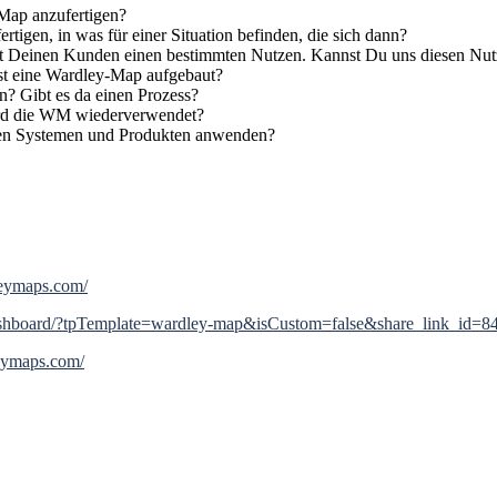
Map anzufertigen?
gen, in was für einer Situation befinden, die sich dann?
ngt Deinen Kunden einen bestimmten Nutzen. Kannst Du uns diesen Nut
st eine Wardley-Map aufgebaut?
n? Gibt es da einen Prozess?
rd die WM wiederverwendet?
hen Systemen und Produkten anwenden?
leymaps.com/
dashboard/?tpTemplate=wardley-map&isCustom=false&share_link_id=
leymaps.com/