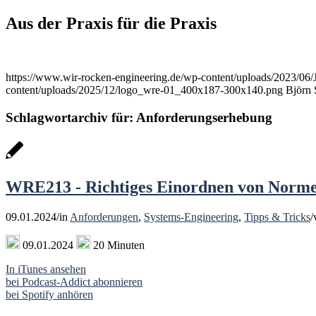
Aus der Praxis für die Praxis
https://www.wir-rocken-engineering.de/wp-content/uploads/2023/06/
content/uploads/2025/12/logo_wre-01_400x187-300x140.png
Björn 
Schlagwortarchiv für:
Anforderungserhebung
WRE213 - Richtiges Einordnen von Norm
09.01.2024
/
in
Anforderungen
,
Systems-Engineering
,
Tipps & Tricks
/
09.01.2024
20 Minuten
In iTunes ansehen
bei Podcast-Addict abonnieren
bei Spotify anhören