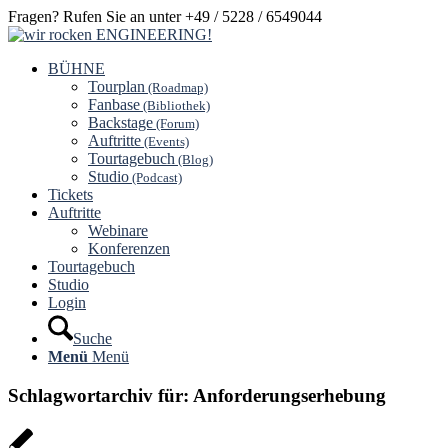
Fragen? Rufen Sie an unter +49 / 5228 / 6549044
BÜHNE
Tourplan
(Roadmap)
Fanbase
(Bibliothek)
Backstage
(Forum)
Auftritte
(Events)
Tourtagebuch
(Blog)
Studio
(Podcast)
Tickets
Auftritte
Webinare
Konferenzen
Tourtagebuch
Studio
Login
Suche
Menü
Menü
Schlagwortarchiv für:
Anforderungserhebung