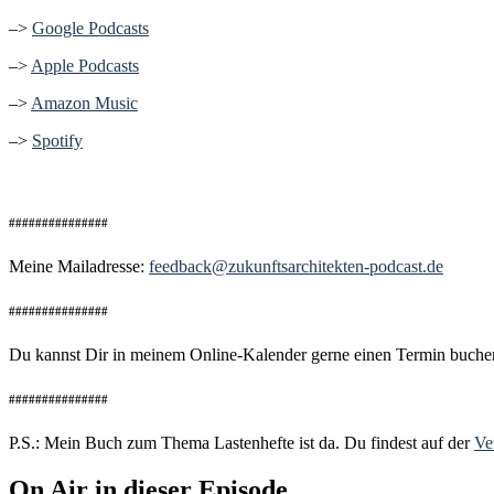
–>
Google Podcasts
–>
Apple Podcasts
–>
Amazon Music
–>
Spotify
###############
Meine Mailadresse:
feedback@zukunftsarchitekten-podcast.de
###############
Du kannst Dir in meinem Online-Kalender gerne einen Termin buch
###############
P.S.: Mein Buch zum Thema Lastenhefte ist da. Du findest auf der
Ve
On Air in dieser Episode