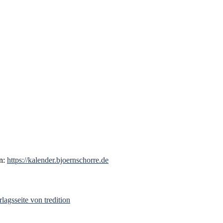
en:
https://kalender.bjoernschorre.de
rlagsseite von tredition