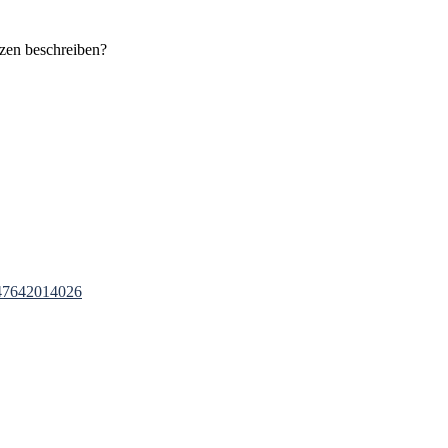
zen beschreiben?
847642014026