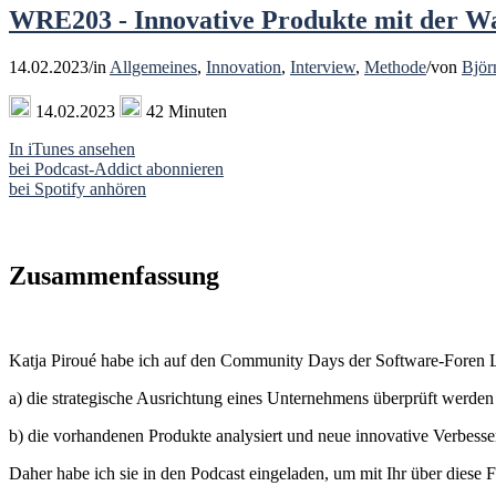
WRE203 - Innovative Produkte mit der Wa
14.02.2023
/
in
Allgemeines
,
Innovation
,
Interview
,
Methode
/
von
Björ
14.02.2023
42 Minuten
In iTunes ansehen
bei Podcast-Addict abonnieren
bei Spotify anhören
Zusammenfassung
Katja Piroué habe ich auf den Community Days der Software-Foren Le
a) die strategische Ausrichtung eines Unternehmens überprüft werden
b) die vorhandenen Produkte analysiert und neue innovative Verbess
Daher habe ich sie in den Podcast eingeladen, um mit Ihr über diese 