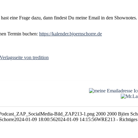
r hast eine Frage dazu, dann findest Du meine Email in den Shownotes
inen Termin buchen:
https://kalender.bjoernschorre.de
Verlagsseite von tredition
01/Podcast_ZAP_SocialMedia-Bild_ZAP213-1.png
2000
2000
Björn Sch
Schorre
2024-01-09 18:00:56
2024-01-09 14:15:56
WRE213 - Richtiges