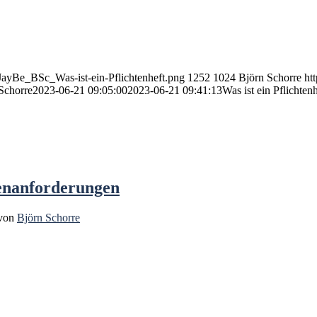
JayBe_BSc_Was-ist-ein-Pflichtenheft.png
1252
1024
Björn Schorre
ht
Schorre
2023-06-21 09:05:00
2023-06-21 09:41:13
Was ist ein Pflichten
enanforderungen
von
Björn Schorre