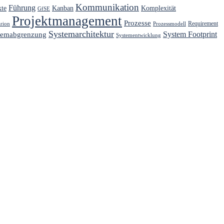
Kommunikation
Führung
kte
Kanban
Komplexität
GfSE
Projektmanagement
Prozesse
Requirement
arion
Prozessmodell
Systemarchitektur
System Footprint
temabgrenzung
Systementwicklung