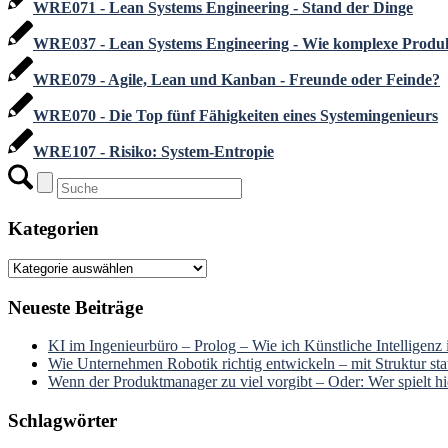
WRE071 - Lean Systems Engineering - Stand der Dinge
WRE037 - Lean Systems Engineering - Wie komplexe Produkte
WRE079 - Agile, Lean und Kanban - Freunde oder Feinde?
WRE070 - Die Top fünf Fähigkeiten eines Systemingenieurs
WRE107 - Risiko: System-Entropie
Kategorien
Kategorien
Neueste Beiträge
KI im Ingenieurbüro – Prolog – Wie ich Künstliche Intelligenz
Wie Unternehmen Robotik richtig entwickeln – mit Struktur stat
Wenn der Produktmanager zu viel vorgibt – Oder: Wer spielt hie
Schlagwörter