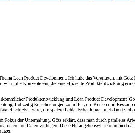
 Thema Lean Product Development. Ich habe das Vergnügen, mit Götz Mü
wir in die Konzepte ein, die eine effiziente Produktentwicklung ermö
erkömmlicher Produktentwicklung und Lean Product Development. Götz h
utung, frühzeitig Entscheidungen zu treffen, um Kosten und Ressourcen
 Aufwand betrieben wird, um spätere Fehlentscheidungen und damit ve
 Fokus der Unterhaltung. Götz erklärt, dass man durch paralleles Arb
rmationen und Daten vorliegen. Diese Herangehensweise minimiert das R
nutzen.