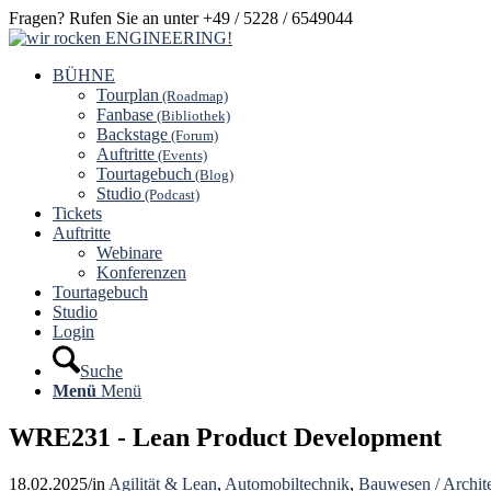
Fragen? Rufen Sie an unter +49 / 5228 / 6549044
BÜHNE
Tourplan
(Roadmap)
Fanbase
(Bibliothek)
Backstage
(Forum)
Auftritte
(Events)
Tourtagebuch
(Blog)
Studio
(Podcast)
Tickets
Auftritte
Webinare
Konferenzen
Tourtagebuch
Studio
Login
Suche
Menü
Menü
WRE231 - Lean Product Development
18.02.2025
/
in
Agilität & Lean
,
Automobiltechnik
,
Bauwesen / Archit