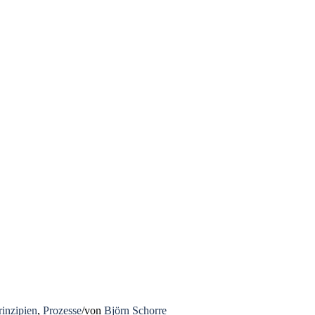
rinzipien
,
Prozesse
/
von
Björn Schorre