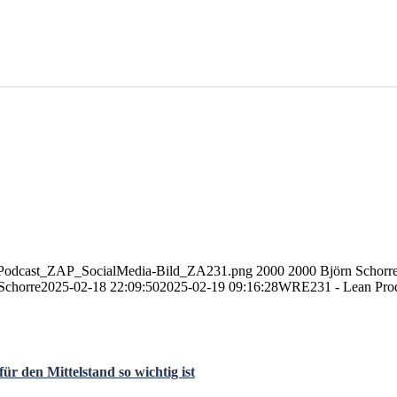
02/Podcast_ZAP_SocialMedia-Bild_ZA231.png
2000
2000
Björn Schorr
Schorre
2025-02-18 22:09:50
2025-02-19 09:16:28
WRE231 - Lean Pro
 den Mittelstand so wichtig ist