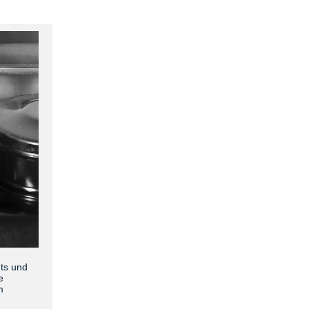
nts und
e
m