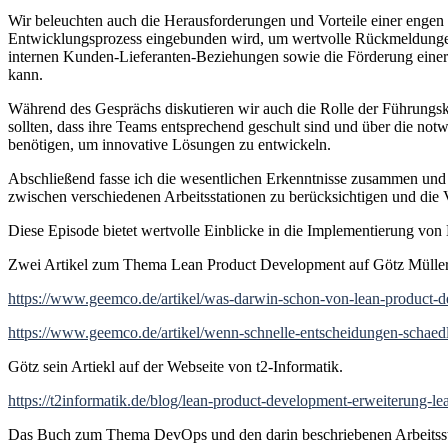
Wir beleuchten auch die Herausforderungen und Vorteile einer engen 
Entwicklungsprozess eingebunden wird, um wertvolle Rückmeldungen
internen Kunden-Lieferanten-Beziehungen sowie die Förderung einer
kann.
Während des Gesprächs diskutieren wir auch die Rolle der Führungskrä
sollten, dass ihre Teams entsprechend geschult sind und über die notw
benötigen, um innovative Lösungen zu entwickeln.
Abschließend fasse ich die wesentlichen Erkenntnisse zusammen und
zwischen verschiedenen Arbeitsstationen zu berücksichtigen und die 
Diese Episode bietet wertvolle Einblicke in die Implementierung von 
Zwei Artikel zum Thema Lean Product Development auf Götz Müller
https://www.geemco.de/artikel/was-darwin-schon-von-lean-product-
https://www.geemco.de/artikel/wenn-schnelle-entscheidungen-schaedl
Götz sein Artiekl auf der Webseite von t2-Informatik.
https://t2informatik.de/blog/lean-product-development-erweiterung-le
Das Buch zum Thema DevOps und den darin beschriebenen Arbeitss