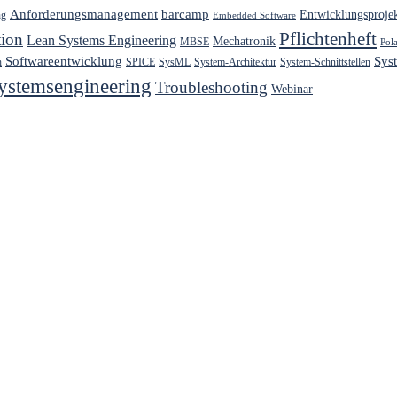
Anforderungsmanagement
barcamp
Entwicklungsproje
ng
Embedded Software
Pflichtenheft
ion
Lean Systems Engineering
Mechatronik
MBSE
Pol
Softwareentwicklung
Sys
h
SPICE
SysML
System-Architektur
System-Schnittstellen
ystemsengineering
Troubleshooting
Webinar