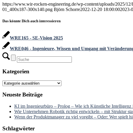
https://www.wir-rocken-engineering.de/wp-content/uploads/2025/1
01_400x187-300x140.png
Björn Schorre
2022-12-20 18:00:00
2023-0
Das könnte Dich auch interessieren
WRE165 - SE-Vision 2025
WRE046 - Ingenieure, Wissen und Umgang mit Veränderun
Kategorien
Kategorien
Neueste Beiträge
KI im Ingenieurbüro – Prolog – Wie ich Künstliche Intelligenz
Wie Unternehmen Robotik richtig entwickeln – mit Struktur stat
Wenn der Produktmanager zu viel vorgibt – Oder: Wer spielt hie
Schlagwörter