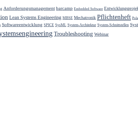
Anforderungsmanagement
barcamp
Entwicklungsproje
ng
Embedded Software
Pflichtenheft
ion
Lean Systems Engineering
Mechatronik
MBSE
Pol
Softwareentwicklung
Sys
h
SPICE
SysML
System-Architektur
System-Schnittstellen
ystemsengineering
Troubleshooting
Webinar