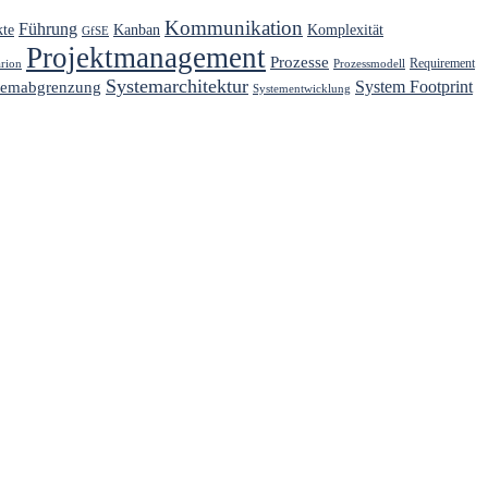
Kommunikation
Führung
kte
Kanban
Komplexität
GfSE
Projektmanagement
Prozesse
Requirement
arion
Prozessmodell
Systemarchitektur
System Footprint
temabgrenzung
Systementwicklung