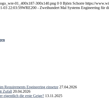
2/logo_wre-01_400x187-300x140.png
0
0
Björn Schorre
https://www.wi
1-03 22:03:59
WRE200 - Zweihundert Mal Systems Engineering für d
gen
 im Requirements Engineering einsetze
27.04.2026
t Zufall
20.04.2026
r eigentlich die erste Geige?
13.11.2025