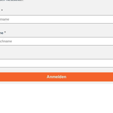
e
me
Anmelden