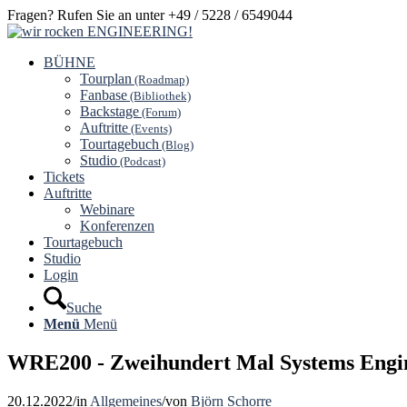
Fragen? Rufen Sie an unter +49 / 5228 / 6549044
BÜHNE
Tourplan
(Roadmap)
Fanbase
(Bibliothek)
Backstage
(Forum)
Auftritte
(Events)
Tourtagebuch
(Blog)
Studio
(Podcast)
Tickets
Auftritte
Webinare
Konferenzen
Tourtagebuch
Studio
Login
Suche
Menü
Menü
WRE200 - Zweihundert Mal Systems Engin
20.12.2022
/
in
Allgemeines
/
von
Björn Schorre