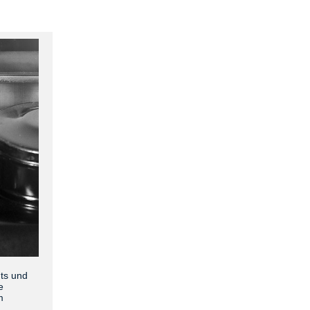
nts und
e
m