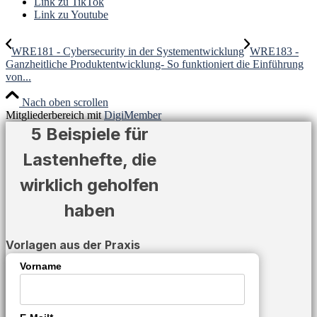
Link zu TikTok
Link zu Youtube
WRE181 - Cybersecurity in der Systementwicklung
WRE183 -
Ganzheitliche Produktentwicklung- So funktioniert die Einführung
von...
Nach oben scrollen
Mitgliederbereich mit
DigiMember
5 Beispiele für
Lastenhefte, die
wirklich geholfen
haben
Vorlagen aus der Praxis
Vorname