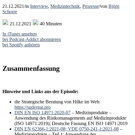
21.12.2021
/
in
Interview
,
Medizintechnik
,
Prozesse
/
von
Björn
Schorre
21.12.2021
40 Minuten
In iTunes ansehen
bei Podcast-Addict abonnieren
bei Spotify anhören
Zusammenfassung
Hinweise und Links aus der Episode:
die Strategische Beratung von Hilke im Web:
https://sudergat.pro
DIN EN ISO 14971:2020-07
– Medizinprodukte –
Anwendung des Risikomanagements auf Medizinprodukte
(ISO 14971:2019); Deutsche Fassung EN ISO 14971:2019
DIN EN 62366-1:2021-08; VDE 0750-241-1:2021-08
–
Medizinprodukte – Teil 1: Anwendung der