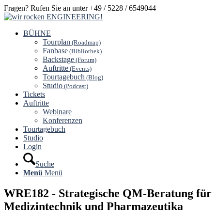
Fragen? Rufen Sie an unter +49 / 5228 / 6549044
BÜHNE
Tourplan
(Roadmap)
Fanbase
(Bibliothek)
Backstage
(Forum)
Auftritte
(Events)
Tourtagebuch
(Blog)
Studio
(Podcast)
Tickets
Auftritte
Webinare
Konferenzen
Tourtagebuch
Studio
Login
Suche
Menü
Menü
WRE182 - Strategische QM-Beratung für
Medizintechnik und Pharmazeutika