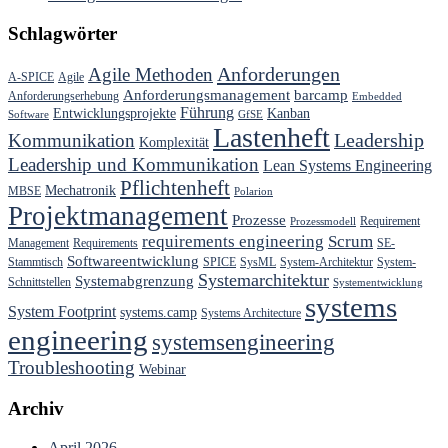
Schlagwörter
Anforderungen
Agile Methoden
A-SPICE
Agile
Anforderungsmanagement
barcamp
Anforderungserhebung
Embedded
Führung
Entwicklungsprojekte
Kanban
Software
GfSE
Lastenheft
Kommunikation
Leadership
Komplexität
Leadership und Kommunikation
Lean Systems Engineering
Pflichtenheft
Mechatronik
MBSE
Polarion
Projektmanagement
Prozesse
Requirement
Prozessmodell
requirements engineering
Scrum
Management
Requirements
SE-
Softwareentwicklung
Stammtisch
SPICE
SysML
System-Architektur
System-
Systemarchitektur
Systemabgrenzung
Schnittstellen
Systementwicklung
systems
System Footprint
systems.camp
Systems Architecture
engineering
systemsengineering
Troubleshooting
Webinar
Archiv
April 2026