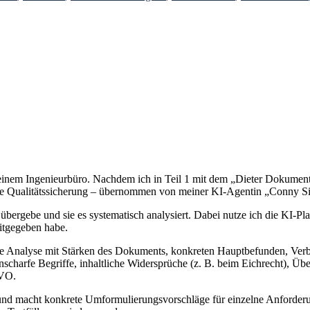
s meinem Ingenieurbüro. Nachdem ich in Teil 1 mit dem „Dieter Dokumen
 die Qualitätssicherung – übernommen von meiner KI-Agentin „Conny Si
 übergebe und sie es systematisch analysiert. Dabei nutze ich die KI-Pl
itgegeben habe.
rierte Analyse mit Stärken des Dokuments, konkreten Hauptbefunden, Ve
 unscharfe Begriffe, inhaltliche Widersprüche (z. B. beim Eichrecht)
GVO.
 und macht konkrete Umformulierungsvorschläge für einzelne Anforderun