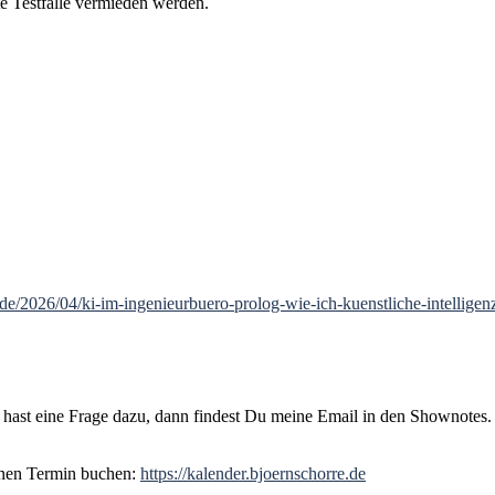
lte Testfälle vermieden werden.
de/2026/04/ki-im-ingenieurbuero-prolog-wie-ich-kuenstliche-intelligen
r hast eine Frage dazu, dann findest Du meine Email in den Shownotes
inen Termin buchen:
https://kalender.bjoernschorre.de