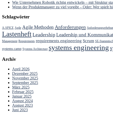
Wie Unternehmen Robotik richtig entwickeln – mit Struktur stat
Wenn der Produktmanager zu viel vorgibt – Oder: Wer spielt hie
Schlagwörter
Anforderungen
Agile Methoden
A-SPICE
Agile
Anforderungserhebu
Lastenheft
Leadership
Leadership und Kommunikat
requirements engineering
Scrum
Management
Requirements
SE-Stammtisc
systems engineering
s
systems.camp
Systems Architecture
Archiv
April 2026
Dezember 2025
November 2025
September 2025
März 2025
Februar 2025
Januar 2025
August 2024
August 2023
Juni 2023