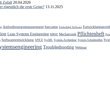
t Zufall
20.04.2026
r eigentlich die erste Geige?
13.11.2025
Anforderungsmanagement
barcamp
Entwicklungsproje
ng
Embedded Software
Pflichtenheft
ion
Lean Systems Engineering
Mechatronik
MBSE
Pol
Softwareentwicklung
Sys
h
SPICE
SysML
System-Architektur
System-Schnittstellen
ystemsengineering
Troubleshooting
Webinar