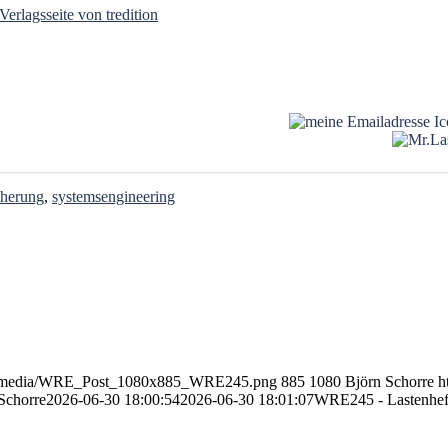
Verlagsseite von tredition
cherung
,
systemsengineering
love-media/WRE_Post_1080x885_WRE245.png
885
1080
Björn Schorre
h
Schorre
2026-06-30 18:00:54
2026-06-30 18:01:07
WRE245 - Lastenheft