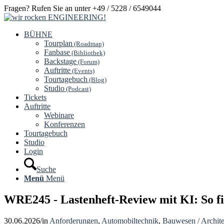
Fragen? Rufen Sie an unter +49 / 5228 / 6549044
BÜHNE
Tourplan
(Roadmap)
Fanbase
(Bibliothek)
Backstage
(Forum)
Auftritte
(Events)
Tourtagebuch
(Blog)
Studio
(Podcast)
Tickets
Auftritte
Webinare
Konferenzen
Tourtagebuch
Studio
Login
Suche
Menü
Menü
WRE245 - Lastenheft-Review mit KI: So f
30.06.2026
/
in
Anforderungen
,
Automobiltechnik
,
Bauwesen / Archite