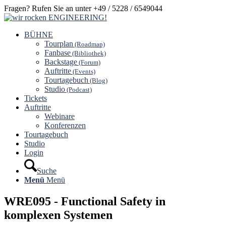
Fragen? Rufen Sie an unter +49 / 5228 / 6549044
BÜHNE
Tourplan
(Roadmap)
Fanbase
(Bibliothek)
Backstage
(Forum)
Auftritte
(Events)
Tourtagebuch
(Blog)
Studio
(Podcast)
Tickets
Auftritte
Webinare
Konferenzen
Tourtagebuch
Studio
Login
Suche
Menü
Menü
WRE095 - Functional Safety in
komplexen Systemen