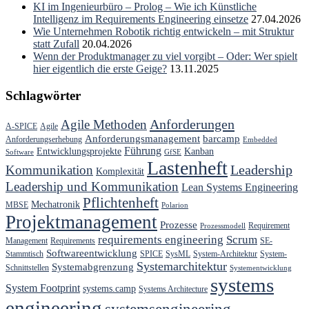
KI im Ingenieurbüro – Prolog – Wie ich Künstliche
Intelligenz im Requirements Engineering einsetze
27.04.2026
Wie Unternehmen Robotik richtig entwickeln – mit Struktur
statt Zufall
20.04.2026
Wenn der Produktmanager zu viel vorgibt – Oder: Wer spielt
hier eigentlich die erste Geige?
13.11.2025
Schlagwörter
Anforderungen
Agile Methoden
A-SPICE
Agile
Anforderungsmanagement
barcamp
Anforderungserhebung
Embedded
Führung
Entwicklungsprojekte
Kanban
Software
GfSE
Lastenheft
Kommunikation
Leadership
Komplexität
Leadership und Kommunikation
Lean Systems Engineering
Pflichtenheft
Mechatronik
MBSE
Polarion
Projektmanagement
Prozesse
Requirement
Prozessmodell
requirements engineering
Scrum
Management
Requirements
SE-
Softwareentwicklung
Stammtisch
SPICE
SysML
System-Architektur
System-
Systemarchitektur
Systemabgrenzung
Schnittstellen
Systementwicklung
systems
System Footprint
systems.camp
Systems Architecture
engineering