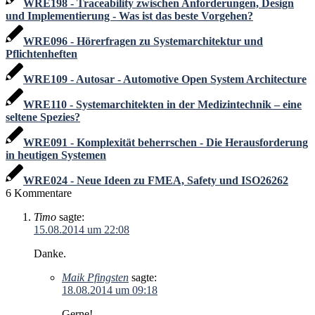
WRE198 - Traceability zwischen Anforderungen, Design
und Implementierung - Was ist das beste Vorgehen?
WRE096 - Hörerfragen zu Systemarchitektur und
Pflichtenheften
WRE109 - Autosar - Automotive Open System Architecture
WRE110 - Systemarchitekten in der Medizintechnik – eine
seltene Spezies?
WRE091 - Komplexität beherrschen - Die Herausforderung
in heutigen Systemen
WRE024 - Neue Ideen zu FMEA, Safety und ISO26262
6
Kommentare
Timo
sagte:
15.08.2014 um 22:08
Danke.
Maik Pfingsten
sagte:
18.08.2014 um 09:18
Gerne!