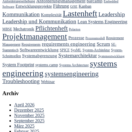
Anforderungsmanagement
barcamp
Anforderungserhebung
Embedded
Führung
Entwicklungsprojekte
Kanban
Software
GfSE
Lastenheft
Kommunikation
Leadership
Komplexität
Leadership und Kommunikation
Lean Systems Engineering
Pflichtenheft
Mechatronik
MBSE
Polarion
Projektmanagement
Prozesse
Requirement
Prozessmodell
requirements engineering
Scrum
Management
Requirements
SE-
Softwareentwicklung
Stammtisch
SPICE
SysML
System-Architektur
System-
Systemarchitektur
Systemabgrenzung
Schnittstellen
Systementwicklung
systems
System Footprint
systems.camp
Systems Architecture
engineering
systemsengineering
Troubleshooting
Webinar
Archiv
April 2026
Dezember 2025
November 2025
September 2025
März 2025
Februar 2025