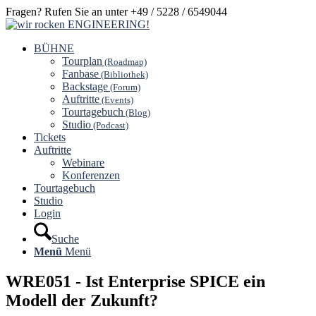
Fragen? Rufen Sie an unter +49 / 5228 / 6549044
BÜHNE
Tourplan
(Roadmap)
Fanbase
(Bibliothek)
Backstage
(Forum)
Auftritte
(Events)
Tourtagebuch
(Blog)
Studio
(Podcast)
Tickets
Auftritte
Webinare
Konferenzen
Tourtagebuch
Studio
Login
Suche
Menü
Menü
WRE051 - Ist Enterprise SPICE ein
Modell der Zukunft?