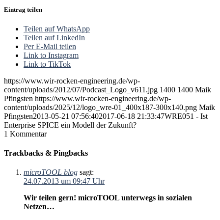
Eintrag teilen
Teilen auf WhatsApp
Teilen auf LinkedIn
Per E-Mail teilen
Link to Instagram
Link to TikTok
https://www.wir-rocken-engineering.de/wp-
content/uploads/2012/07/Podcast_Logo_v611.jpg
1400
1400
Maik
Pfingsten
https://www.wir-rocken-engineering.de/wp-
content/uploads/2025/12/logo_wre-01_400x187-300x140.png
Maik
Pfingsten
2013-05-21 07:56:40
2017-06-18 21:33:47
WRE051 - Ist
Enterprise SPICE ein Modell der Zukunft?
1
Kommentar
Trackbacks & Pingbacks
microTOOL blog
sagt:
24.07.2013 um 09:47 Uhr
Wir teilen gern! microTOOL unterwegs in sozialen
Netzen…