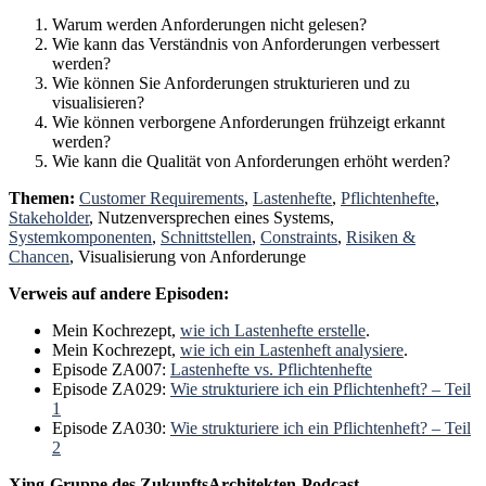
Warum werden Anforderungen nicht gelesen?
Wie kann das Verständnis von Anforderungen verbessert
werden?
Wie können Sie Anforderungen strukturieren und zu
visualisieren?
Wie können verborgene Anforderungen frühzeigt erkannt
werden?
Wie kann die Qualität von Anforderungen erhöht werden?
Themen:
Customer Requirements
,
Lastenhefte
,
Pflichtenhefte
,
Stakeholder
, Nutzenversprechen eines Systems,
Systemkomponenten
,
Schnittstellen
,
Constraints
,
Risiken &
Chancen
, Visualisierung von Anforderunge
Verweis auf andere Episoden:
Mein Kochrezept,
wie ich Lastenhefte erstelle
.
Mein Kochrezept,
wie ich ein Lastenheft analysiere
.
Episode ZA007:
Lastenhefte vs. Pflichtenhefte
Episode ZA029:
Wie strukturiere ich ein Pflichtenheft? – Teil
1
Episode ZA030:
Wie strukturiere ich ein Pflichtenheft? – Teil
2
Xing-Gruppe des ZukunftsArchitekten-Podcast