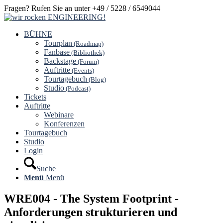
Fragen? Rufen Sie an unter +49 / 5228 / 6549044
BÜHNE
Tourplan
(Roadmap)
Fanbase
(Bibliothek)
Backstage
(Forum)
Auftritte
(Events)
Tourtagebuch
(Blog)
Studio
(Podcast)
Tickets
Auftritte
Webinare
Konferenzen
Tourtagebuch
Studio
Login
Suche
Menü
Menü
WRE004 - The System Footprint -
Anforderungen strukturieren und