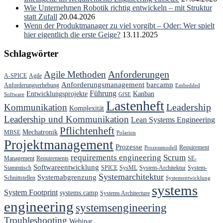
Wie Unternehmen Robotik richtig entwickeln – mit Struktur
statt Zufall
20.04.2026
Wenn der Produktmanager zu viel vorgibt – Oder: Wer spielt
hier eigentlich die erste Geige?
13.11.2025
Schlagwörter
Anforderungen
Agile Methoden
A-SPICE
Agile
Anforderungsmanagement
barcamp
Anforderungserhebung
Embedded
Führung
Entwicklungsprojekte
Kanban
Software
GfSE
Lastenheft
Kommunikation
Leadership
Komplexität
Leadership und Kommunikation
Lean Systems Engineering
Pflichtenheft
Mechatronik
MBSE
Polarion
Projektmanagement
Prozesse
Requirement
Prozessmodell
requirements engineering
Scrum
Management
Requirements
SE-
Softwareentwicklung
Stammtisch
SPICE
SysML
System-Architektur
System-
Systemarchitektur
Systemabgrenzung
Schnittstellen
Systementwicklung
systems
System Footprint
systems.camp
Systems Architecture
engineering
systemsengineering
Troubleshooting
Webinar