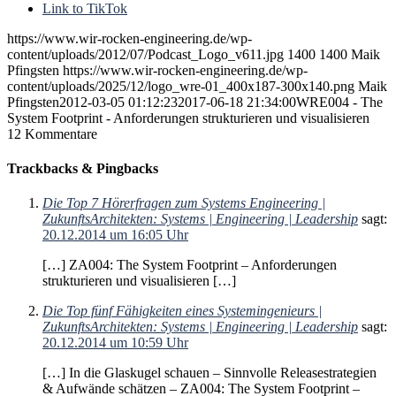
Link to TikTok
https://www.wir-rocken-engineering.de/wp-
content/uploads/2012/07/Podcast_Logo_v611.jpg
1400
1400
Maik
Pfingsten
https://www.wir-rocken-engineering.de/wp-
content/uploads/2025/12/logo_wre-01_400x187-300x140.png
Maik
Pfingsten
2012-03-05 01:12:23
2017-06-18 21:34:00
WRE004 - The
System Footprint - Anforderungen strukturieren und visualisieren
12
Kommentare
Trackbacks & Pingbacks
Die Top 7 Hörerfragen zum Systems Engineering |
ZukunftsArchitekten: Systems | Engineering | Leadership
sagt:
20.12.2014 um 16:05 Uhr
[…] ZA004: The System Footprint – Anforderungen
strukturieren und visualisieren […]
Die Top fünf Fähigkeiten eines Systemingenieurs |
ZukunftsArchitekten: Systems | Engineering | Leadership
sagt:
20.12.2014 um 10:59 Uhr
[…] In die Glaskugel schauen – Sinnvolle Releasestrategien
& Aufwände schätzen – ZA004: The System Footprint –