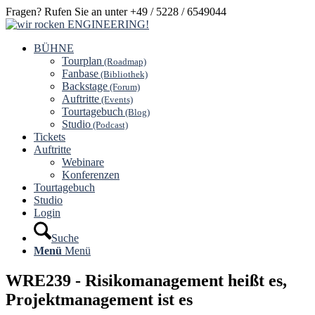
Fragen? Rufen Sie an unter +49 / 5228 / 6549044
BÜHNE
Tourplan
(Roadmap)
Fanbase
(Bibliothek)
Backstage
(Forum)
Auftritte
(Events)
Tourtagebuch
(Blog)
Studio
(Podcast)
Tickets
Auftritte
Webinare
Konferenzen
Tourtagebuch
Studio
Login
Suche
Menü
Menü
WRE239 - Risikomanagement heißt es,
Projektmanagement ist es