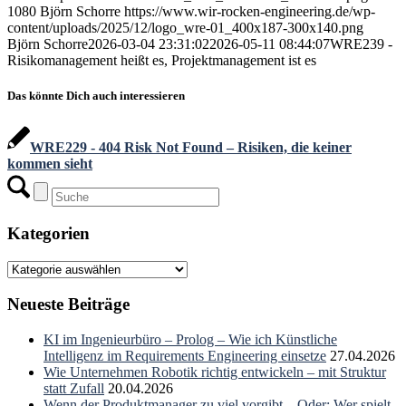
1080
Björn Schorre
https://www.wir-rocken-engineering.de/wp-
content/uploads/2025/12/logo_wre-01_400x187-300x140.png
Björn Schorre
2026-03-04 23:31:02
2026-05-11 08:44:07
WRE239 -
Risikomanagement heißt es, Projektmanagement ist es
Das könnte Dich auch interessieren
WRE229 - 404 Risk Not Found – Risiken, die keiner
kommen sieht
Kategorien
Kategorien
Neueste Beiträge
KI im Ingenieurbüro – Prolog – Wie ich Künstliche
Intelligenz im Requirements Engineering einsetze
27.04.2026
Wie Unternehmen Robotik richtig entwickeln – mit Struktur
statt Zufall
20.04.2026
Wenn der Produktmanager zu viel vorgibt – Oder: Wer spielt