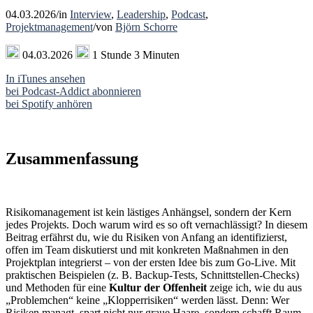
04.03.2026
/
in
Interview
,
Leadership
,
Podcast
,
Projektmanagement
/
von
Björn Schorre
04.03.2026
1 Stunde 3 Minuten
In iTunes ansehen
bei Podcast-Addict abonnieren
bei Spotify anhören
Zusammenfassung
Risikomanagement ist kein lästiges Anhängsel, sondern der Kern
jedes Projekts. Doch warum wird es so oft vernachlässigt? In diesem
Beitrag erfährst du, wie du Risiken von Anfang an identifizierst,
offen im Team diskutierst und mit konkreten Maßnahmen in den
Projektplan integrierst – von der ersten Idee bis zum Go-Live. Mit
praktischen Beispielen (z. B. Backup-Tests, Schnittstellen-Checks)
und Methoden für eine
Kultur der Offenheit
zeige ich, wie du aus
„Problemchen“ keine „Klopperrisiken“ werden lässt. Denn: Wer
Risiken managt, spart nicht nur graue Haare, sondern schafft Raum