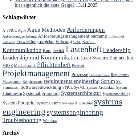
hier eigentlich die erste Geige?
13.11.2025
Schlagwörter
Anforderungen
Agile Methoden
A-SPICE
Agile
Anforderungsmanagement
barcamp
Anforderungserhebung
Embedded
Führung
Entwicklungsprojekte
Kanban
Software
GfSE
Lastenheft
Kommunikation
Leadership
Komplexität
Leadership und Kommunikation
Lean Systems Engineering
Pflichtenheft
Mechatronik
MBSE
Polarion
Projektmanagement
Prozesse
Requirement
Prozessmodell
requirements engineering
Scrum
Management
Requirements
SE-
Softwareentwicklung
Stammtisch
SPICE
SysML
System-Architektur
System-
Systemarchitektur
Systemabgrenzung
Schnittstellen
Systementwicklung
systems
System Footprint
systems.camp
Systems Architecture
engineering
systemsengineering
Troubleshooting
Webinar
Archiv