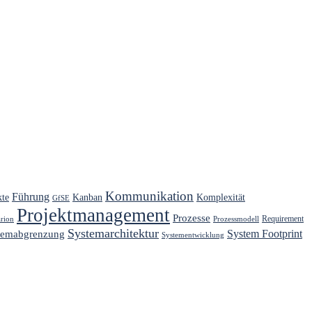
Kommunikation
Führung
kte
Kanban
Komplexität
GfSE
Projektmanagement
Prozesse
Requirement
arion
Prozessmodell
Systemarchitektur
System Footprint
temabgrenzung
Systementwicklung