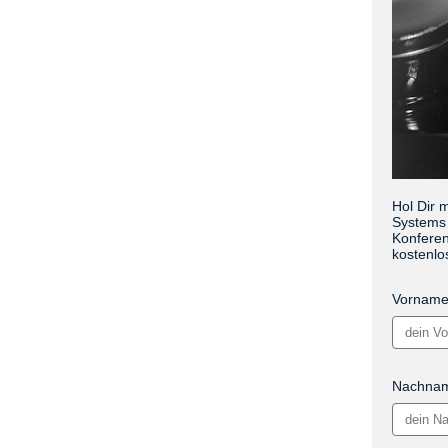
Hol Dir 
Systems 
Konferen
kostenlo
Vornam
Nachna