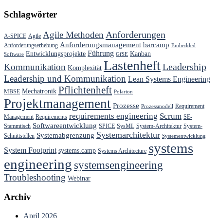
Schlagwörter
Anforderungen
Agile Methoden
A-SPICE
Agile
Anforderungsmanagement
barcamp
Anforderungserhebung
Embedded
Führung
Entwicklungsprojekte
Kanban
Software
GfSE
Lastenheft
Kommunikation
Leadership
Komplexität
Leadership und Kommunikation
Lean Systems Engineering
Pflichtenheft
Mechatronik
MBSE
Polarion
Projektmanagement
Prozesse
Requirement
Prozessmodell
requirements engineering
Scrum
Management
Requirements
SE-
Softwareentwicklung
Stammtisch
SPICE
SysML
System-Architektur
System-
Systemarchitektur
Systemabgrenzung
Schnittstellen
Systementwicklung
systems
System Footprint
systems.camp
Systems Architecture
engineering
systemsengineering
Troubleshooting
Webinar
Archiv
April 2026