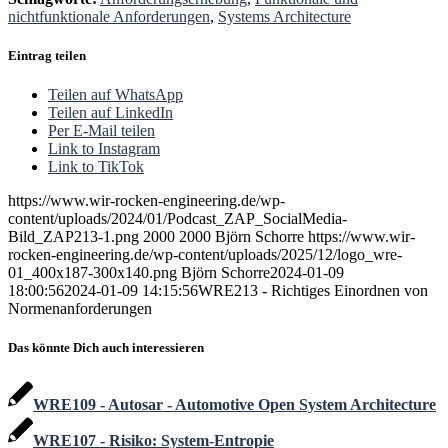
nichtfunktionale Anforderungen
,
Systems Architecture
Eintrag teilen
Teilen auf WhatsApp
Teilen auf LinkedIn
Per E-Mail teilen
Link to Instagram
Link to TikTok
https://www.wir-rocken-engineering.de/wp-
content/uploads/2024/01/Podcast_ZAP_SocialMedia-
Bild_ZAP213-1.png
2000
2000
Björn Schorre
https://www.wir-
rocken-engineering.de/wp-content/uploads/2025/12/logo_wre-
01_400x187-300x140.png
Björn Schorre
2024-01-09
18:00:56
2024-01-09 14:15:56
WRE213 - Richtiges Einordnen von
Normenanforderungen
Das könnte Dich auch interessieren
WRE109 - Autosar - Automotive Open System Architecture
WRE107 - Risiko: System-Entropie