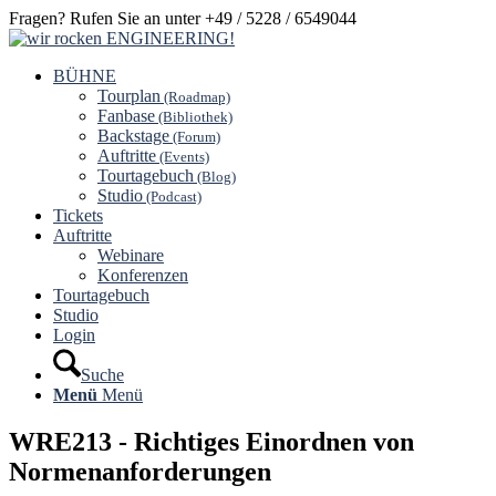
Fragen? Rufen Sie an unter +49 / 5228 / 6549044
BÜHNE
Tourplan
(Roadmap)
Fanbase
(Bibliothek)
Backstage
(Forum)
Auftritte
(Events)
Tourtagebuch
(Blog)
Studio
(Podcast)
Tickets
Auftritte
Webinare
Konferenzen
Tourtagebuch
Studio
Login
Suche
Menü
Menü
WRE213 - Richtiges Einordnen von
Normenanforderungen