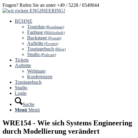
Fragen? Rufen Sie an unter +49 / 5228 / 6549044
BÜHNE
Tourplan
(Roadmap)
Fanbase
(Bibliothek)
Backstage
(Forum)
Auftritte
(Events)
Tourtagebuch
(Blog)
Studio
(Podcast)
Tickets
Auftritte
Webinare
Konferenzen
Tourtagebuch
Studio
Login
Suche
Menü
Menü
WRE154 - Wie sich Systems Engineering
durch Modellierung verändert