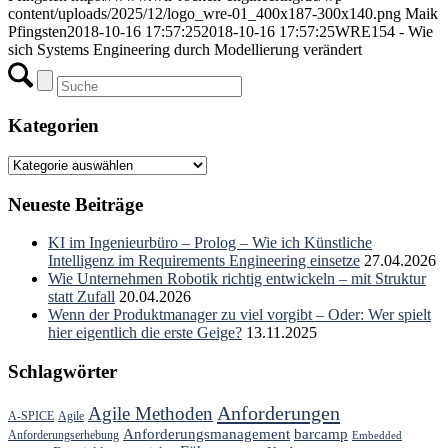
content/uploads/2025/12/logo_wre-01_400x187-300x140.png
Maik
Pfingsten
2018-10-16 17:57:25
2018-10-16 17:57:25
WRE154 - Wie
sich Systems Engineering durch Modellierung verändert
Kategorien
Kategorien
Neueste Beiträge
KI im Ingenieurbüro – Prolog – Wie ich Künstliche
Intelligenz im Requirements Engineering einsetze
27.04.2026
Wie Unternehmen Robotik richtig entwickeln – mit Struktur
statt Zufall
20.04.2026
Wenn der Produktmanager zu viel vorgibt – Oder: Wer spielt
hier eigentlich die erste Geige?
13.11.2025
Schlagwörter
Anforderungen
Agile Methoden
A-SPICE
Agile
Anforderungsmanagement
barcamp
Anforderungserhebung
Embedded