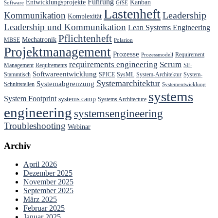
Führung
Entwicklungsprojekte
Kanban
Software
GfSE
Lastenheft
Kommunikation
Leadership
Komplexität
Leadership und Kommunikation
Lean Systems Engineering
Pflichtenheft
Mechatronik
MBSE
Polarion
Projektmanagement
Prozesse
Requirement
Prozessmodell
requirements engineering
Scrum
Management
Requirements
SE-
Softwareentwicklung
Stammtisch
SPICE
SysML
System-Architektur
System-
Systemarchitektur
Systemabgrenzung
Schnittstellen
Systementwicklung
systems
System Footprint
systems.camp
Systems Architecture
engineering
systemsengineering
Troubleshooting
Webinar
Archiv
April 2026
Dezember 2025
November 2025
September 2025
März 2025
Februar 2025
Januar 2025