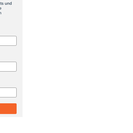
nts und
e
m