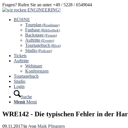
Fragen? Rufen Sie an unter +49 / 5228 / 6549044
BÜHNE
Tourplan
(Roadmap)
Fanbase
(Bibliothek)
Backstage
(Forum)
Auftritte
(Events)
Tourtagebuch
(Blog)
Studio
(Podcast)
Tickets
Auftritte
Webinare
Konferenzen
Tourtagebuch
Studio
Login
Suche
Menü
Menü
WRE142 - Die typischen Fehler in der Ha
09.11.2017
/
in
/
von
Maik Pfingsten