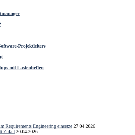
ktmanager
?
g
Software-Projektleiters
ht
tups mit Lastenheften
 im Requirements Engineering einsetze
27.04.2026
t Zufall
20.04.2026