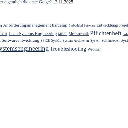
r eigentlich die erste Geige?
13.11.2025
Anforderungsmanagement
barcamp
Entwicklungsproje
ng
Embedded Software
Pflichtenheft
ion
Lean Systems Engineering
Mechatronik
MBSE
Pol
Softwareentwicklung
Sys
h
SPICE
SysML
System-Architektur
System-Schnittstellen
ystemsengineering
Troubleshooting
Webinar