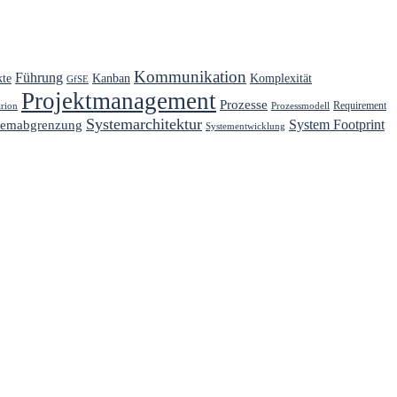
Kommunikation
Führung
kte
Kanban
Komplexität
GfSE
Projektmanagement
Prozesse
Requirement
arion
Prozessmodell
Systemarchitektur
System Footprint
temabgrenzung
Systementwicklung