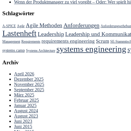
Wenn der Produktmanager zu viel vorgibt – Oder: Wer spielt hie
Schlagwörter
Anforderungen
Agile Methoden
A-SPICE
Agile
Anforderungserhebu
Lastenheft
Leadership
Leadership und Kommunikat
requirements engineering
Scrum
Management
Requirements
SE-Stammtisc
systems engineering
s
systems.camp
Systems Architecture
Archiv
April 2026
Dezember 2025
November 2025
September 2025
März 2025
Februar 2025
Januar 2025
August 2024
August 2023
Juni 2023
Juni 2015