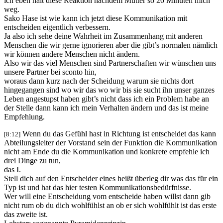
ich eben halt diese Reaktion nachdem Mutter so 20 Minuten mich
weg.
Sako Hase ist wie kann ich jetzt diese Kommunikation mit
entscheiden eigentlich verbessern.
Ja also ich sehe deine Wahrheit im Zusammenhang mit anderen
Menschen die wir gerne ignorieren aber die gibt’s normalen nämlich
wir können andere Menschen nicht ändern.
Also wir das viel Menschen sind Partnerschaften wir wünschen uns
unsere Partner bei sconto hin,
woraus dann kurz nach der Scheidung warum sie nichts dort
hingegangen sind wo wir das wo wir bis sie sucht ihn unser ganzes
Leben angestupst haben gibt’s nicht dass ich ein Problem habe an
der Stelle dann kann ich mein Verhalten ändern und das ist meine
Empfehlung.
Wenn du das Gefühl hast in Richtung ist entscheidet das kann
[8:12]
Abteilungsleiter der Vorstand sein der Funktion die Kommunikation
nicht am Ende du die Kommunikation und konkrete empfehle ich
drei Dinge zu tun,
das I.
Stell dich auf den Entscheider eines heißt überleg dir was das für ein
Typ ist und hat das hier testen Kommunikationsbedürfnisse.
Wer will eine Entscheidung vom entscheide haben willst dann gib
nicht rum ob du dich wohlfühlst an ob er sich wohlfühlt ist das erste
das zweite ist.