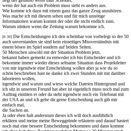
liegt der genauso wenn man Scheider,
wenn der hat auch ein Problem muss sieht es anders aus.
Wie komme ich dazu mit einem ganz das ganze Zeug anzuhören.
Was mache ich mit diesem sehen und für mich unnötige
Informationen warum kommt der oder die nicht endlich zum.
Warum stinken wenn die Zeitung warum bekomme ich.
Die Entscheidungen ich den scheinbar von vorbelegt so der 50
[6:30]
auch unverstanden sie sind kein einseitiges Missverständnis mit
einem bösen im Spiel sondern auf beiden Seiten.
50 Menschen unwohl mit der Situation Problem jetzt,
bekannt haben gemerkt zu entweder ich bin Entscheider und ich
bekomme immer wieder dieses seltsame Situation dass Projektleiter
von mir irgendwie eine Entscheidung wollen aber ja wie du so
schön beschrieben hast ne danke ich zwei Stunden mit mir darüber
laborieren wollen,
irgendwie und warum und wieso welche Dateien Hintergrund und
ich sitz in unserem Freund hat aber ist eigentlich muss noch mal zum
Auftrag eintüten er oder da steht irgendwie noch ein Telefonat mit
der USA an und ich gebe dir gerne Entscheidung auch gib mir
einfach mal,
die Sachen an.
Ja oder eben halt andersrum dieses ich will doch ausführlich
erklären und meine meine Beweggründe erläutern und darauf basiert
noch mal eine bessere Entscheidung bekommen und dann komme