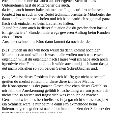
eben und ich kenne das auch aus der eigenen Sicht man als
Unternehmen hast du Mitarbeiter die auch,
da ich ja auch immer halte mit meinem Ingenieurbüro technisch
Kontext bin ja auch in der Regel technisch orientierte Mitarbeiter die
dann auch von mir was holen und ich habe natürlich sagte mal ganz
flach sich einladen zu beim Laufen zu halten.
Ja und bin dann auch in dieser Situation die du geschrieben hast ja
ist irgendwie 24 Stunden unterwegs gewesen Auftrag beim Kunden
ein zu Tüten.
Ausdauer schnell ins Büro dann kommt da noch der der.
Duden an der will noch weißt du dann kommt noch der
[5:21]
Mitarbeiter an und will noch was in alle wollen noch was essen
eigentlich willst du eigentlich nach Hause weil ich habe auch noch
irgendwie eine Familie und noch wilde auch und ja ich kann das ja
gut nachvollziehen so von beiden Seiten Schreibtisches und.
Was ist dieses Problem lässt sich häufig gar nicht so schnell
[5:36]
greifen du merkst einfach nur diese diese ich habe Mathis,
die Konsequenz aus der ganzen Geschichte eben dieses Gefühl so
mir fehlt die Anerkennung gefühlt Entscheidung warum passiert da
nichts und so weiter und fragst dich was kann ich da machen.
Genau und wie du es beschreibst es ist ja gar nicht so dass das jetzt
ein Schmerz wäre ja nur beim ja dann Projektmethode beim
linienmanager liegt der ist nach oben kommuniziert der Schmerz der