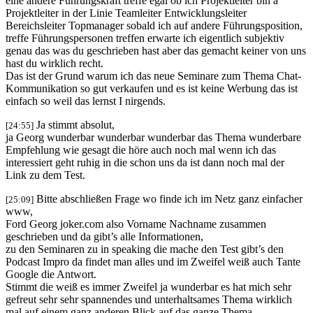
eine andere Führungskraft treffe egal ob ich Projektleiter bin a
Projektleiter in der Linie Teamleiter Entwicklungsleiter
Bereichsleiter Topmanager sobald ich auf andere Führungsposition,
treffe Führungspersonen treffen erwarte ich eigentlich subjektiv
genau das was du geschrieben hast aber das gemacht keiner von uns
hast du wirklich recht.
Das ist der Grund warum ich das neue Seminare zum Thema Chat-
Kommunikation so gut verkaufen und es ist keine Werbung das ist
einfach so weil das lernst I nirgends.
Ja stimmt absolut,
[24:55]
ja Georg wunderbar wunderbar wunderbar das Thema wunderbare
Empfehlung wie gesagt die höre auch noch mal wenn ich das
interessiert geht ruhig in die schon uns da ist dann noch mal der
Link zu dem Test.
Bitte abschließen Frage wo finde ich im Netz ganz einfacher
[25:09]
www,
Ford Georg joker.com also Vorname Nachname zusammen
geschrieben und da gibt’s alle Informationen,
zu den Seminaren zu in speaking die mache den Test gibt’s den
Podcast Impro da findet man alles und im Zweifel weiß auch Tante
Google die Antwort.
Stimmt die weiß es immer Zweifel ja wunderbar es hat mich sehr
gefreut sehr sehr spannendes und unterhaltsames Thema wirklich
mal auf einem ganz anderen Blick auf das ganze Thema