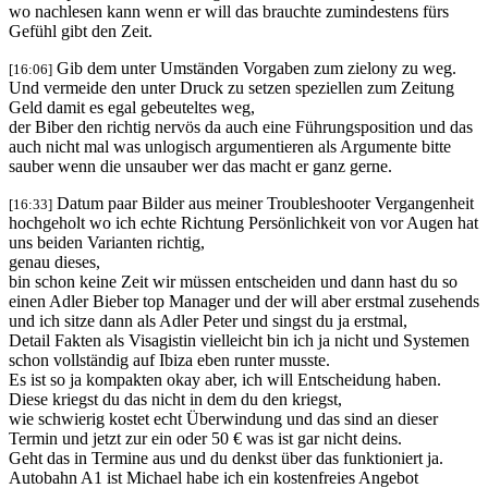
wo nachlesen kann wenn er will das brauchte zumindestens fürs
Gefühl gibt den Zeit.
Gib dem unter Umständen Vorgaben zum zielony zu weg.
[16:06]
Und vermeide den unter Druck zu setzen speziellen zum Zeitung
Geld damit es egal gebeuteltes weg,
der Biber den richtig nervös da auch eine Führungsposition und das
auch nicht mal was unlogisch argumentieren als Argumente bitte
sauber wenn die unsauber wer das macht er ganz gerne.
Datum paar Bilder aus meiner Troubleshooter Vergangenheit
[16:33]
hochgeholt wo ich echte Richtung Persönlichkeit von vor Augen hat
uns beiden Varianten richtig,
genau dieses,
bin schon keine Zeit wir müssen entscheiden und dann hast du so
einen Adler Bieber top Manager und der will aber erstmal zusehends
und ich sitze dann als Adler Peter und singst du ja erstmal,
Detail Fakten als Visagistin vielleicht bin ich ja nicht und Systemen
schon vollständig auf Ibiza eben runter musste.
Es ist so ja kompakten okay aber, ich will Entscheidung haben.
Diese kriegst du das nicht in dem du den kriegst,
wie schwierig kostet echt Überwindung und das sind an dieser
Termin und jetzt zur ein oder 50 € was ist gar nicht deins.
Geht das in Termine aus und du denkst über das funktioniert ja.
Autobahn A1 ist Michael habe ich ein kostenfreies Angebot