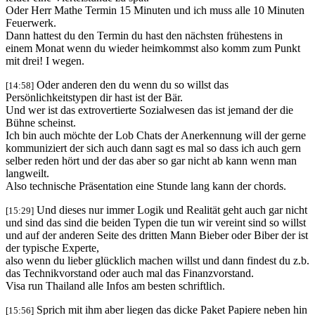
Oder Herr Mathe Termin 15 Minuten und ich muss alle 10 Minuten
Feuerwerk.
Dann hattest du den Termin du hast den nächsten frühestens in
einem Monat wenn du wieder heimkommst also komm zum Punkt
mit drei! I wegen.
Oder anderen den du wenn du so willst das
[14:58]
Persönlichkeitstypen dir hast ist der Bär.
Und wer ist das extrovertierte Sozialwesen das ist jemand der die
Bühne scheinst.
Ich bin auch möchte der Lob Chats der Anerkennung will der gerne
kommuniziert der sich auch dann sagt es mal so dass ich auch gern
selber reden hört und der das aber so gar nicht ab kann wenn man
langweilt.
Also technische Präsentation eine Stunde lang kann der chords.
Und dieses nur immer Logik und Realität geht auch gar nicht
[15:29]
und sind das sind die beiden Typen die tun wir vereint sind so willst
und auf der anderen Seite des dritten Mann Bieber oder Biber der ist
der typische Experte,
also wenn du lieber glücklich machen willst und dann findest du z.b.
das Technikvorstand oder auch mal das Finanzvorstand.
Visa run Thailand alle Infos am besten schriftlich.
Sprich mit ihm aber liegen das dicke Paket Papiere neben hin
[15:56]