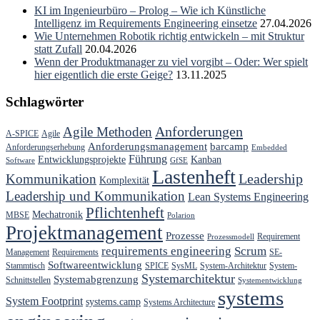
KI im Ingenieurbüro – Prolog – Wie ich Künstliche
Intelligenz im Requirements Engineering einsetze
27.04.2026
Wie Unternehmen Robotik richtig entwickeln – mit Struktur
statt Zufall
20.04.2026
Wenn der Produktmanager zu viel vorgibt – Oder: Wer spielt
hier eigentlich die erste Geige?
13.11.2025
Schlagwörter
Anforderungen
Agile Methoden
A-SPICE
Agile
Anforderungsmanagement
barcamp
Anforderungserhebung
Embedded
Führung
Entwicklungsprojekte
Kanban
Software
GfSE
Lastenheft
Kommunikation
Leadership
Komplexität
Leadership und Kommunikation
Lean Systems Engineering
Pflichtenheft
Mechatronik
MBSE
Polarion
Projektmanagement
Prozesse
Requirement
Prozessmodell
requirements engineering
Scrum
Management
Requirements
SE-
Softwareentwicklung
Stammtisch
SPICE
SysML
System-Architektur
System-
Systemarchitektur
Systemabgrenzung
Schnittstellen
Systementwicklung
systems
System Footprint
systems.camp
Systems Architecture