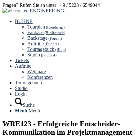
Fragen? Rufen Sie an unter +49 / 5228 / 6549044
BÜHNE
Tourplan
(Roadmap)
Fanbase
(Bibliothek)
Backstage
(Forum)
Auftritte
(Events)
Tourtagebuch
(Blog)
Studio
(Podcast)
Tickets
Auftritte
Webinare
Konferenzen
Tourtagebuch
Studio
Login
Suche
Menü
Menü
WRE123 - Erfolgreiche Entscheider-
Kommunikation im Projektmanagement