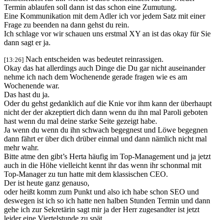
Termin ablaufen soll dann ist das schon eine Zumutung.
Eine Kommunikation mit dem Adler ich vor jedem Satz mit einer
Frage zu beenden na dann gehst du rein.
Ich schlage vor wir schauen uns erstmal XY an ist das okay für Sie
dann sagt er ja.
Nach entscheiden was bedeutet reinrassigen.
[13:26]
Okay das hat allerdings auch Dinge die Du gar nicht auseinander
nehme ich nach dem Wochenende gerade fragen wie es am
Wochenende war.
Das hast du ja.
Oder du gehst gedanklich auf die Knie vor ihm kann der überhaupt
nicht der der akzeptiert dich dann wenn du ihn mal Paroli geboten
hast wenn du mal deine starke Seite gezeigt habe.
Ja wenn du wenn du ihn schwach begegnest und Löwe begegnen
dann fährt er über dich drüber einmal und dann nämlich nicht mal
mehr wahr.
Bitte atme den gibt’s Herta häufig im Top-Management und ja jetzt
auch in die Höhe vielleicht kennt ihr das wenn ihr schonmal mit
Top-Manager zu tun hatte mit dem klassischen CEO.
Der ist heute ganz genauso,
oder heißt komm zum Punkt und also ich habe schon SEO und
deswegen ist ich so ich hatte nen halben Stunden Termin und dann
gehe ich zur Sekretärin sagt mir ja der Herr zugesandter ist jetzt
leider eine Viertelstunde zu spät.