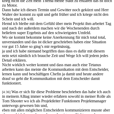
krieg nicht die Zeit mein Thema meine Stadt zu erklären das ist doch
zu Motor.
Dann habe ich diesen Termin und Gewitter noch gekürzt und Herr
Walter der kommt zu spät und geht früher und ich kriege nicht den
Schein und ich will.
Hemd ich bleibe mit dem Gefühl über mein Projekt ihm arbeitet Tag
und nach der außerdem machen wir die Wochenenden durch
beliefern super Ergebnis auf den schwierigsten Umfeld.
Wo sie kommt bekomme keine Anerkennung für mich total total,
unverstanden und das ist dicker geschrieben haben eine Situation
vor gut 15 Jahre so ging’s mir regelmässig,
ja und ich habe niemand begriffen dass dass es dafür mit diesem
nein setzt nämlich ich brauche Zeit und Wege Ich will jedem jedes
Detail erklären.
Nicht wirklich weiter kommt und dass man auch eine Tetanus
arbeiten kann das meiste die Kommunikation mit dem Entscheider,
lernen kann und beschäftigen Chefin ja damit und heute andere
drauf so geht die Kommunikation mit dem Entscheider damit
funktioniert.
Was er sich für diese Probleme beschrieben das habe ich auch
[4:36]
in meinem Alltag immer wieder erfahren sowohl in meiner Rolle als
Tom Shooter wo ich als Projektleiter Funktionen Projektmanager
unterwegs gewesen bin und,
eben mit allen möglichen Entscheidern kommunizieren musste aber