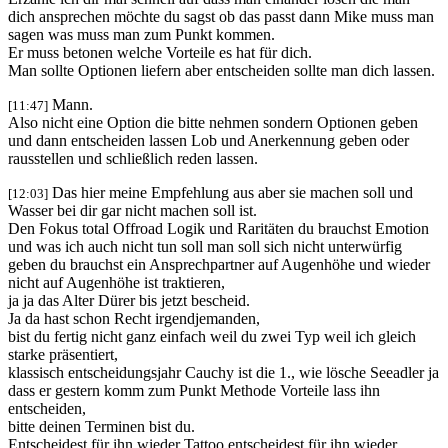
dich ansprechen möchte du sagst ob das passt dann Mike muss man
sagen was muss man zum Punkt kommen.
Er muss betonen welche Vorteile es hat für dich.
Man sollte Optionen liefern aber entscheiden sollte man dich lassen.
Mann.
[11:47]
Also nicht eine Option die bitte nehmen sondern Optionen geben
und dann entscheiden lassen Lob und Anerkennung geben oder
rausstellen und schließlich reden lassen.
Das hier meine Empfehlung aus aber sie machen soll und
[12:03]
Wasser bei dir gar nicht machen soll ist.
Den Fokus total Offroad Logik und Raritäten du brauchst Emotion
und was ich auch nicht tun soll man soll sich nicht unterwürfig
geben du brauchst ein Ansprechpartner auf Augenhöhe und wieder
nicht auf Augenhöhe ist traktieren,
ja ja das Alter Dürer bis jetzt bescheid.
Ja da hast schon Recht irgendjemanden,
bist du fertig nicht ganz einfach weil du zwei Typ weil ich gleich
starke präsentiert,
klassisch entscheidungsjahr Cauchy ist die 1., wie lösche Seeadler ja
dass er gestern komm zum Punkt Methode Vorteile lass ihn
entscheiden,
bitte deinen Terminen bist du.
Entscheidest für ihn wieder Tattoo entscheidest für ihn wieder