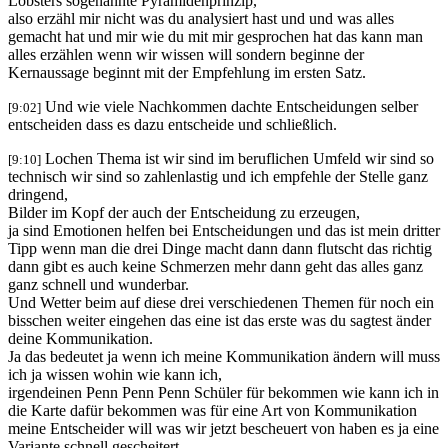
Lobsters sogenannte Pyramidenprinzip,
also erzähl mir nicht was du analysiert hast und und was alles
gemacht hat und mir wie du mit mir gesprochen hat das kann man
alles erzählen wenn wir wissen will sondern beginne der
Kernaussage beginnt mit der Empfehlung im ersten Satz.
Und wie viele Nachkommen dachte Entscheidungen selber
[9:02]
entscheiden dass es dazu entscheide und schließlich.
Lochen Thema ist wir sind im beruflichen Umfeld wir sind so
[9:10]
technisch wir sind so zahlenlastig und ich empfehle der Stelle ganz
dringend,
Bilder im Kopf der auch der Entscheidung zu erzeugen,
ja sind Emotionen helfen bei Entscheidungen und das ist mein dritter
Tipp wenn man die drei Dinge macht dann dann flutscht das richtig
dann gibt es auch keine Schmerzen mehr dann geht das alles ganz
ganz schnell und wunderbar.
Und Wetter beim auf diese drei verschiedenen Themen für noch ein
bisschen weiter eingehen das eine ist das erste was du sagtest änder
deine Kommunikation.
Ja das bedeutet ja wenn ich meine Kommunikation ändern will muss
ich ja wissen wohin wie kann ich,
irgendeinen Penn Penn Penn Schüler für bekommen wie kann ich in
die Karte dafür bekommen was für eine Art von Kommunikation
meine Entscheider will was wir jetzt bescheuert von haben es ja eine
Variante schnell gescheitert,