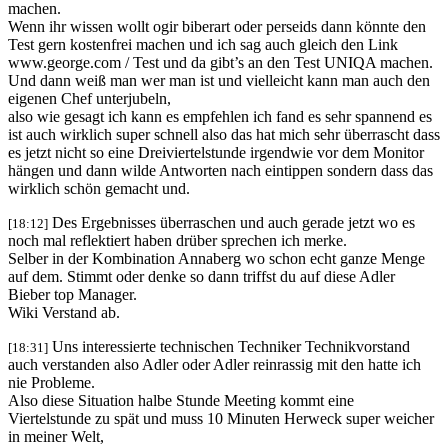
machen.
Wenn ihr wissen wollt ogir biberart oder perseids dann könnte den
Test gern kostenfrei machen und ich sag auch gleich den Link
www.george.com / Test und da gibt’s an den Test UNIQA machen.
Und dann weiß man wer man ist und vielleicht kann man auch den
eigenen Chef unterjubeln,
also wie gesagt ich kann es empfehlen ich fand es sehr spannend es
ist auch wirklich super schnell also das hat mich sehr überrascht dass
es jetzt nicht so eine Dreiviertelstunde irgendwie vor dem Monitor
hängen und dann wilde Antworten nach eintippen sondern dass das
wirklich schön gemacht und.
Des Ergebnisses überraschen und auch gerade jetzt wo es
[18:12]
noch mal reflektiert haben drüber sprechen ich merke.
Selber in der Kombination Annaberg wo schon echt ganze Menge
auf dem. Stimmt oder denke so dann triffst du auf diese Adler
Bieber top Manager.
Wiki Verstand ab.
Uns interessierte technischen Techniker Technikvorstand
[18:31]
auch verstanden also Adler oder Adler reinrassig mit den hatte ich
nie Probleme.
Also diese Situation halbe Stunde Meeting kommt eine
Viertelstunde zu spät und muss 10 Minuten Herweck super weicher
in meiner Welt,