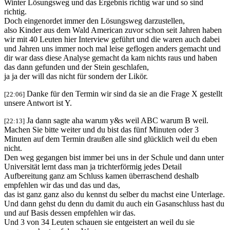
Winter Lösungsweg und das Ergebnis richtig war und so sind
richtig.
Doch eingenordet immer den Lösungsweg darzustellen,
also Kinder aus dem Wald American zuvor schon seit Jahren haben
wir mit 40 Leuten hier Interview geführt und die waren auch dabei
und Jahren uns immer noch mal leise geflogen anders gemacht und
dir war dass diese Analyse gemacht da kam nichts raus und haben
das dann gefunden und der Stein geschlafen,
ja ja der will das nicht für sondern der Likör.
Danke für den Termin wir sind da sie an die Frage X gestellt
[22:06]
unsere Antwort ist Y.
Ja dann sagte aha warum y&s weil ABC warum B weil.
[22:13]
Machen Sie bitte weiter und du bist das fünf Minuten oder 3
Minuten auf dem Termin draußen alle sind glücklich weil du eben
nicht.
Den weg gegangen bist immer bei uns in der Schule und dann unter
Universität lernt dass man ja trichterförmig jedes Detail
Aufbereitung ganz am Schluss kamen überraschend deshalb
empfehlen wir das und das und das,
das ist ganz ganz also du kennst du selber du machst eine Unterlage.
Und dann gehst du denn du damit du auch ein Gasanschluss hast du
und auf Basis dessen empfehlen wir das.
Und 3 von 34 Leuten schauen sie entgeistert an weil du sie