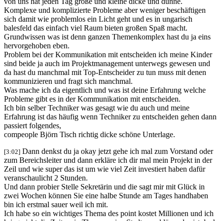
von uns hat jeden Tag große und kleine dicke und dünne.
Komplexe und komplizierte Probleme aber weniger beschäftigen
sich damit wie problemlos ein Licht geht und es in ungarisch
balesfeld das einfach viel Raum bieten großen Spaß macht.
Grundwissen was ist denn ganzen Themenkomplex hast du ja eins
hervorgehoben eben.
Problem bei der Kommunikation mit entscheiden ich meine Kinder
sind beide ja auch im Projektmanagement unterwegs gewesen und
da hast du manchmal mit Top-Entscheider zu tun muss mit denen
kommunizieren und fragt sich manchmal.
Was mache ich da eigentlich und was ist deine Erfahrung welche
Probleme gibt es in der Kommunikation mit entscheiden.
Ich bin selber Techniker was gesagt wie du auch und meine
Erfahrung ist das häufig wenn Techniker zu entscheiden gehen dann
passiert folgendes,
compeople Björn Tisch richtig dicke schöne Unterlage.
Dann denkst du ja okay jetzt gehe ich mal zum Vorstand oder
[3:02]
zum Bereichsleiter und dann erkläre ich dir mal mein Projekt in der
Zeil und wie super das ist um wie viel Zeit investiert haben dafür
veranschaulicht 2 Stunden.
Und dann probier Stelle Sekretärin und die sagt mir mit Glück in
zwei Wochen können Sie eine halbe Stunde am Tages handhaben
bin ich erstmal sauer weil ich mit.
Ich habe so ein wichtiges Thema des point kostet Millionen und ich