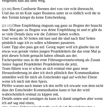
vergessen hast auf dem Weg.
Bern Confiserie Bremen drei von vier echt überrascht.
[23:00]
Und das ist im Knie super Business unter ist es tödlich weil die in
den Termin kriegst du keine Entscheidung.
Ohne Empfehlung ringsum sag ganz zu Beginn der braucht
[23:15]
man Mut ganz zu Beginn was deine Empfehlung ist und er gibt da
so viele Details dazu wie die Zuhörer haben wollen.
Und wenn du 50 Seiten mit hast und die sind nach fünf Seiten
pünktlich sage ich es sollen schlimmes passieren.
Guter Tipp also pass gut auf. Georg super weil ich glaube das ist
etwas was gerade vielen jungen Projektleitern die das erste Mal ja
jetzt diesen Schritt gemacht haben oftmals aus der.
Fachexpertise raus in die erste Führungsverantwortung als Zusatz
Junior Jugend Projektleiter Projektleiterin die jetzt,
Team führen was er schon an sich erstmal eine ganz neue
Herausforderung ist aber ich doch plötzlich ihre Kommunikation
umstellen weil für mich als Entscheider egal auf welcher Ebene
wenn ich mich mit dem Spezi,
Pfeffer warum auch immer ich den treffe ich erwarte von dem nicht
dass der Entscheider Kommunikation kann er hat der wird
wahrscheinlich erstmal zu kippen mit,
Details unten und sonstigen da kann ich damit umgehen aber wenn
ich auf sag mal einen,