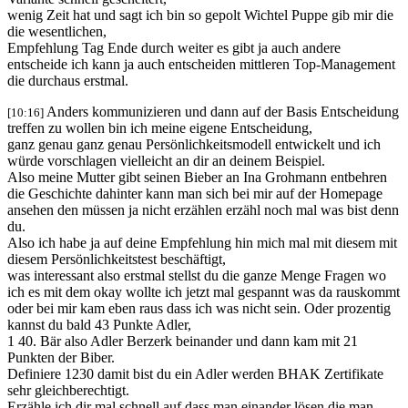
wenig Zeit hat und sagt ich bin so gepolt Wichtel Puppe gib mir die
die wesentlichen,
Empfehlung Tag Ende durch weiter es gibt ja auch andere
entscheide ich kann ja auch entscheiden mittleren Top-Management
die durchaus erstmal.
Anders kommunizieren und dann auf der Basis Entscheidung
[10:16]
treffen zu wollen bin ich meine eigene Entscheidung,
ganz genau ganz genau Persönlichkeitsmodell entwickelt und ich
würde vorschlagen vielleicht an dir an deinem Beispiel.
Also meine Mutter gibt seinen Bieber an Ina Grohmann entbehren
die Geschichte dahinter kann man sich bei mir auf der Homepage
ansehen den müssen ja nicht erzählen erzähl noch mal was bist denn
du.
Also ich habe ja auf deine Empfehlung hin mich mal mit diesem mit
diesem Persönlichkeitstest beschäftigt,
was interessant also erstmal stellst du die ganze Menge Fragen wo
ich es mit dem okay wollte ich jetzt mal gespannt was da rauskommt
oder bei mir kam eben raus dass ich was nicht sein. Oder prozentig
kannst du bald 43 Punkte Adler,
1 40. Bär also Adler Berzerk beinander und dann kam mit 21
Punkten der Biber.
Definiere 1230 damit bist du ein Adler werden BHAK Zertifikate
sehr gleichberechtigt.
Erzähle ich dir mal schnell auf dass man einander lösen die man