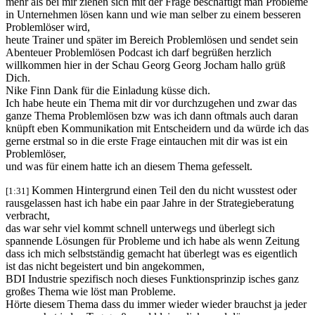
mehr als bei mir ziehen sich mit der Frage beschäftigt man Probleme
in Unternehmen lösen kann und wie man selber zu einem besseren
Problemlöser wird,
heute Trainer und später im Bereich Problemlösen und sendet sein
Abenteuer Problemlösen Podcast ich darf begrüßen herzlich
willkommen hier in der Schau Georg Georg Jocham hallo grüß
Dich.
Nike Finn Dank für die Einladung küsse dich.
Ich habe heute ein Thema mit dir vor durchzugehen und zwar das
ganze Thema Problemlösen bzw was ich dann oftmals auch daran
knüpft eben Kommunikation mit Entscheidern und da würde ich das
gerne erstmal so in die erste Frage eintauchen mit dir was ist ein
Problemlöser,
und was für einem hatte ich an diesem Thema gefesselt.
Kommen Hintergrund einen Teil den du nicht wusstest oder
[1:31]
rausgelassen hast ich habe ein paar Jahre in der Strategieberatung
verbracht,
das war sehr viel kommt schnell unterwegs und überlegt sich
spannende Lösungen für Probleme und ich habe als wenn Zeitung
dass ich mich selbstständig gemacht hat überlegt was es eigentlich
ist das nicht begeistert und bin angekommen,
BDI Industrie spezifisch noch dieses Funktionsprinzip isches ganz
großes Thema wie löst man Probleme.
Hörte diesem Thema dass du immer wieder wieder brauchst ja jeder