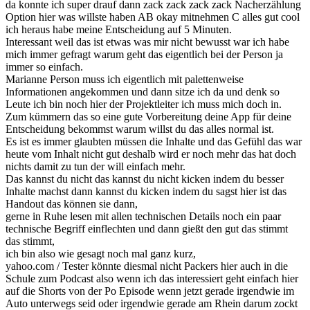
da konnte ich super drauf dann zack zack zack zack Nacherzählung
Option hier was willste haben AB okay mitnehmen C alles gut cool
ich heraus habe meine Entscheidung auf 5 Minuten.
Interessant weil das ist etwas was mir nicht bewusst war ich habe
mich immer gefragt warum geht das eigentlich bei der Person ja
immer so einfach.
Marianne Person muss ich eigentlich mit palettenweise
Informationen angekommen und dann sitze ich da und denk so
Leute ich bin noch hier der Projektleiter ich muss mich doch in.
Zum kümmern das so eine gute Vorbereitung deine App für deine
Entscheidung bekommst warum willst du das alles normal ist.
Es ist es immer glaubten müssen die Inhalte und das Gefühl das war
heute vom Inhalt nicht gut deshalb wird er noch mehr das hat doch
nichts damit zu tun der will einfach mehr.
Das kannst du nicht das kannst du nicht kicken indem du besser
Inhalte machst dann kannst du kicken indem du sagst hier ist das
Handout das können sie dann,
gerne in Ruhe lesen mit allen technischen Details noch ein paar
technische Begriff einflechten und dann gießt den gut das stimmt
das stimmt,
ich bin also wie gesagt noch mal ganz kurz,
yahoo.com / Tester könnte diesmal nicht Packers hier auch in die
Schule zum Podcast also wenn ich das interessiert geht einfach hier
auf die Shorts von der Po Episode wenn jetzt gerade irgendwie im
Auto unterwegs seid oder irgendwie gerade am Rhein darum zockt