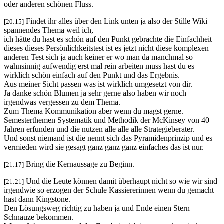
oder anderen schönen Fluss.
Findet ihr alles über den Link unten ja also der Stille Wiki
[20:15]
spannendes Thema weil ich,
ich hätte du hast es schön auf den Punkt gebrachte die Einfachheit
dieses dieses Persönlichkeitstest ist es jetzt nicht diese komplexen
anderen Test sich ja auch keiner er wo man da manchmal so
wahnsinnig aufwendig erst mal rein arbeiten muss hast du es
wirklich schön einfach auf den Punkt und das Ergebnis.
Aus meiner Sicht passen was ist wirklich umgesetzt von dir.
Ja danke schön Blumen ja sehr gerne also haben wir noch
irgendwas vergessen zu dem Thema.
Zum Thema Kommunikation aber wenn du magst gerne.
Semesterthemen Systematik und Methodik der McKinsey von 40
Jahren erfunden und die nutzen alle alle alle Strategieberater.
Und sonst niemand ist die nennt sich das Pyramidenprinzip und es
vermieden wird sie gesagt ganz ganz ganz einfaches das ist nur.
Bring die Kernaussage zu Beginn.
[21:17]
Und die Leute können damit überhaupt nicht so wie wir sind
[21:21]
irgendwie so erzogen der Schule Kassiererinnen wenn du gemacht
hast dann Kingstone.
Den Lösungsweg richtig zu haben ja und Ende einen Stern
Schnauze bekommen.