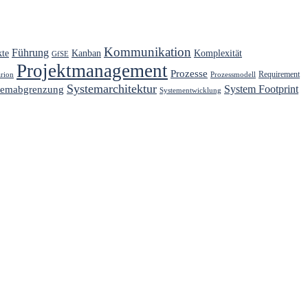
Kommunikation
Führung
kte
Kanban
Komplexität
GfSE
Projektmanagement
Prozesse
Requirement
arion
Prozessmodell
Systemarchitektur
System Footprint
temabgrenzung
Systementwicklung