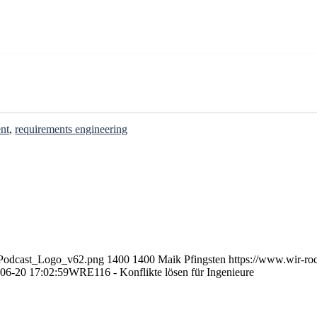
nt
,
requirements engineering
8/Podcast_Logo_v62.png
1400
1400
Maik Pfingsten
https://www.wir-ro
06-20 17:02:59
WRE116 - Konflikte lösen für Ingenieure