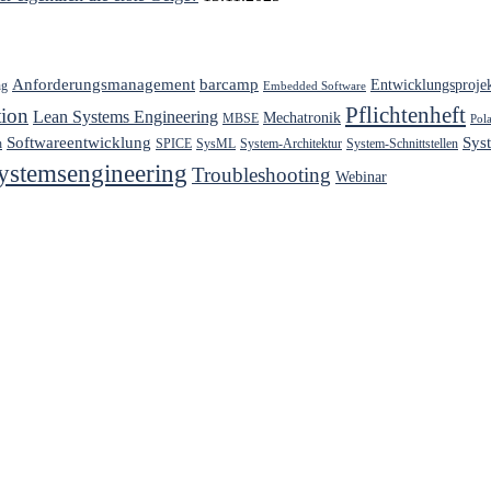
Anforderungsmanagement
barcamp
Entwicklungsproje
ng
Embedded Software
Pflichtenheft
ion
Lean Systems Engineering
Mechatronik
MBSE
Pol
Softwareentwicklung
Sys
h
SPICE
SysML
System-Architektur
System-Schnittstellen
ystemsengineering
Troubleshooting
Webinar