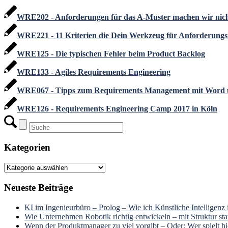
WRE202 - Anforderungen für das A-Muster machen wir nic
WRE221 - 11 Kriterien die Dein Werkzeug für Anforderungsm
WRE125 - Die typischen Fehler beim Product Backlog
WRE133 - Agiles Requirements Engineering
WRE067 - Tipps zum Requirements Management mit Word 
WRE126 - Requirements Engineering Camp 2017 in Köln
Kategorien
Kategorien
Neueste Beiträge
KI im Ingenieurbüro – Prolog – Wie ich Künstliche Intelligenz
Wie Unternehmen Robotik richtig entwickeln – mit Struktur stat
Wenn der Produktmanager zu viel vorgibt – Oder: Wer spielt hie