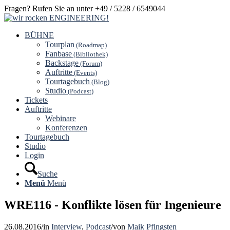
Fragen? Rufen Sie an unter +49 / 5228 / 6549044
BÜHNE
Tourplan
(Roadmap)
Fanbase
(Bibliothek)
Backstage
(Forum)
Auftritte
(Events)
Tourtagebuch
(Blog)
Studio
(Podcast)
Tickets
Auftritte
Webinare
Konferenzen
Tourtagebuch
Studio
Login
Suche
Menü
Menü
WRE116 - Konflikte lösen für Ingenieure
26.08.2016
/
in
Interview
,
Podcast
/
von
Maik Pfingsten