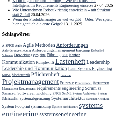
KI im Ingenieurbüro – Prolog – Wie ich Künstliche
Intelligenz im Requirements Engineering einsetze
27.04.2026
Wie Unternehmen Robotik richtig entwickeln – mit Struktur
statt Zufall
20.04.2026
Wenn der Produktmanager zu viel vorgibt – Oder: Wer spielt
hier eigentlich die erste Geige?
13.11.2025
Schlagwörter
Anforderungen
Agile Methoden
A-SPICE
Agile
Anforderungsmanagement
barcamp
Anforderungserhebung
Embedded
Führung
Entwicklungsprojekte
Kanban
Software
GfSE
Lastenheft
Kommunikation
Leadership
Komplexität
Leadership und Kommunikation
Lean Systems Engineering
Pflichtenheft
Mechatronik
MBSE
Polarion
Projektmanagement
Prozesse
Requirement
Prozessmodell
requirements engineering
Scrum
Management
Requirements
SE-
Softwareentwicklung
Stammtisch
SPICE
SysML
System-Architektur
System-
Systemarchitektur
Systemabgrenzung
Schnittstellen
Systementwicklung
systems
System Footprint
systems.camp
Systems Architecture
engineering
systemsengineering