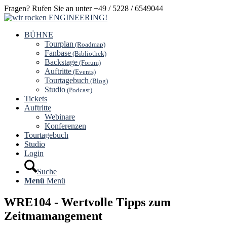
Fragen? Rufen Sie an unter +49 / 5228 / 6549044
BÜHNE
Tourplan
(Roadmap)
Fanbase
(Bibliothek)
Backstage
(Forum)
Auftritte
(Events)
Tourtagebuch
(Blog)
Studio
(Podcast)
Tickets
Auftritte
Webinare
Konferenzen
Tourtagebuch
Studio
Login
Suche
Menü
Menü
WRE104 - Wertvolle Tipps zum
Zeitmamangement