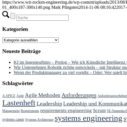
https://www.wir-rocken-engineering.de/wp-content/uploads/2013/0
01_400x187-300x140.png
Maik Pfingsten
2014-11-06 08:16:42
2017-
Kategorien
Kategorien
Neueste Beiträge
KI im Ingenieurbüro – Prolog – Wie ich Künstliche Intelligenz
Wie Unternehmen Robotik richtig entwickeln – mit Struktur stat
Wenn der Produktmanager zu viel vorgibt – Oder: Wer spielt hie
Schlagwörter
Anforderungen
Agile Methoden
A-SPICE
Agile
Anforderungserhebu
Lastenheft
Leadership
Leadership und Kommunikat
requirements engineering
Scrum
Management
Requirements
SE-Stammtisc
systems engineering
s
systems.camp
Systems Architecture