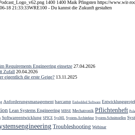
8/Podcast_Logo_v62.png
1400
1400
Maik Pfingsten
https://www.wir-ro
06-18 21:33:33
WRE100 - Du kannst die Zukunft gestalten
 im Requirements Engineering einsetze
27.04.2026
t Zufall
20.04.2026
r eigentlich die erste Geige?
13.11.2025
Anforderungsmanagement
barcamp
Entwicklungsproje
ng
Embedded Software
Pflichtenheft
ion
Lean Systems Engineering
Mechatronik
MBSE
Pol
Softwareentwicklung
Sys
h
SPICE
SysML
System-Architektur
System-Schnittstellen
ystemsengineering
Troubleshooting
Webinar