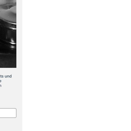
nts und
e
m