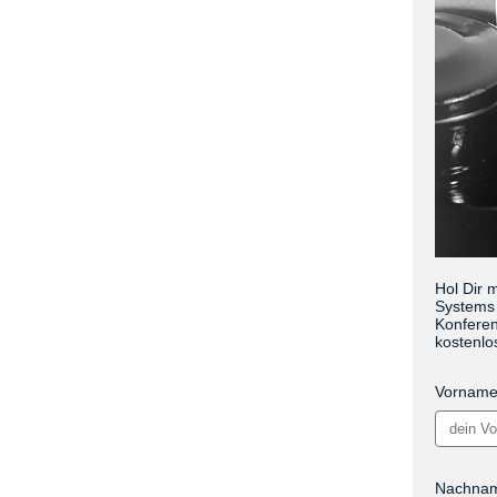
Hol Dir 
Systems 
Konferen
kostenlo
Vornam
Nachna