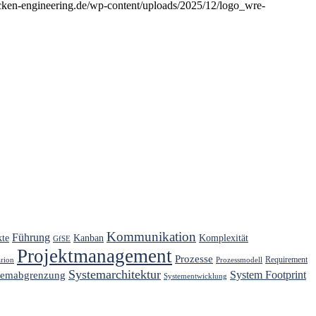
cken-engineering.de/wp-content/uploads/2025/12/logo_wre-
Kommunikation
Führung
kte
Kanban
Komplexität
GfSE
Projektmanagement
Prozesse
Requirement
arion
Prozessmodell
Systemarchitektur
System Footprint
temabgrenzung
Systementwicklung