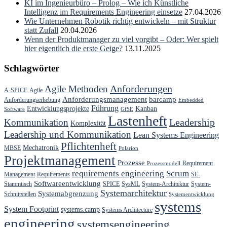
KI im Ingenieurbüro – Prolog – Wie ich Künstliche
Intelligenz im Requirements Engineering einsetze
27.04.2026
Wie Unternehmen Robotik richtig entwickeln – mit Struktur
statt Zufall
20.04.2026
Wenn der Produktmanager zu viel vorgibt – Oder: Wer spielt
hier eigentlich die erste Geige?
13.11.2025
Schlagwörter
Anforderungen
Agile Methoden
A-SPICE
Agile
Anforderungsmanagement
barcamp
Anforderungserhebung
Embedded
Führung
Entwicklungsprojekte
Kanban
Software
GfSE
Lastenheft
Kommunikation
Leadership
Komplexität
Leadership und Kommunikation
Lean Systems Engineering
Pflichtenheft
Mechatronik
MBSE
Polarion
Projektmanagement
Prozesse
Requirement
Prozessmodell
requirements engineering
Scrum
Management
Requirements
SE-
Softwareentwicklung
Stammtisch
SPICE
SysML
System-Architektur
System-
Systemarchitektur
Systemabgrenzung
Schnittstellen
Systementwicklung
systems
System Footprint
systems.camp
Systems Architecture
engineering
systemsengineering