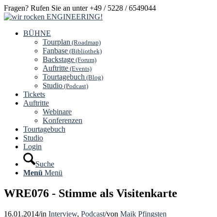
Fragen? Rufen Sie an unter +49 / 5228 / 6549044
BÜHNE
Tourplan
(Roadmap)
Fanbase
(Bibliothek)
Backstage
(Forum)
Auftritte
(Events)
Tourtagebuch
(Blog)
Studio
(Podcast)
Tickets
Auftritte
Webinare
Konferenzen
Tourtagebuch
Studio
Login
Suche
Menü
Menü
WRE076 - Stimme als Visitenkarte
16.01.2014
/
in
Interview
,
Podcast
/
von
Maik Pfingsten