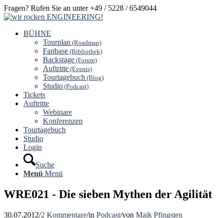
Fragen? Rufen Sie an unter +49 / 5228 / 6549044
BÜHNE
Tourplan
(Roadmap)
Fanbase
(Bibliothek)
Backstage
(Forum)
Auftritte
(Events)
Tourtagebuch
(Blog)
Studio
(Podcast)
Tickets
Auftritte
Webinare
Konferenzen
Tourtagebuch
Studio
Login
Suche
Menü
Menü
WRE021 - Die sieben Mythen der Agilität
30.07.2012
/
2 Kommentare
/
in
Podcast
/
von
Maik Pfingsten