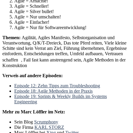
Agile = Arnachie!
Agile = Schneller!
Agile = Silver bullet!
Agile = Nur umschalten!
Agile = Einfacher!
Agile = Nur für Softwareentwicklung!
Themen:
Agilität, Agiles Manifesto, Selbstorganisation und
Verantwortung, Q/K/T-Dreieck, Das tote Pferd reiten, Viele kleine
Schitte sind kein Verrat am Ziel, Führung übernehmen, Ergebnisse
einfordern, Entscheidungen treffen, Umfeld aufbauen, Vertrauen
schaffen , Fail fast kann anstrengend sein, Agile Methoden in der
Konstruktion
Verweis auf andere Episoden:
Episode 12: Zehn Tipps zum Troubleshooting
Episode 18: Agile Methoden in der Praxis
Episode 19: Sprints & Weekly Builds im Systems
Engineering
Mehr zu Marc Löffler im Netz:
Sein Blog
Scrumphony
Die Firma
KARL STORZ
Marc Löffler bei
Xing
und
Twitter