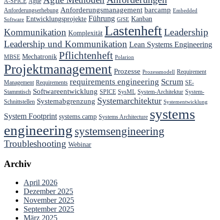
A-SPICE
Agile
Anforderungsmanagement
barcamp
Anforderungserhebung
Embedded
Führung
Entwicklungsprojekte
Kanban
Software
GfSE
Lastenheft
Kommunikation
Leadership
Komplexität
Leadership und Kommunikation
Lean Systems Engineering
Pflichtenheft
Mechatronik
MBSE
Polarion
Projektmanagement
Prozesse
Requirement
Prozessmodell
requirements engineering
Scrum
Management
Requirements
SE-
Softwareentwicklung
Stammtisch
SPICE
SysML
System-Architektur
System-
Systemarchitektur
Systemabgrenzung
Schnittstellen
Systementwicklung
systems
System Footprint
systems.camp
Systems Architecture
engineering
systemsengineering
Troubleshooting
Webinar
Archiv
April 2026
Dezember 2025
November 2025
September 2025
März 2025