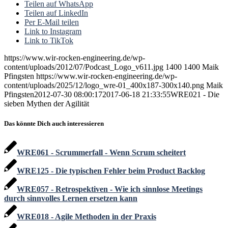
Teilen auf WhatsApp
Teilen auf LinkedIn
Per E-Mail teilen
Link to Instagram
Link to TikTok
https://www.wir-rocken-engineering.de/wp-
content/uploads/2012/07/Podcast_Logo_v611.jpg
1400
1400
Maik
Pfingsten
https://www.wir-rocken-engineering.de/wp-
content/uploads/2025/12/logo_wre-01_400x187-300x140.png
Maik
Pfingsten
2012-07-30 08:00:17
2017-06-18 21:33:55
WRE021 - Die
sieben Mythen der Agilität
Das könnte Dich auch interessieren
WRE061 - Scrummerfall - Wenn Scrum scheitert
WRE125 - Die typischen Fehler beim Product Backlog
WRE057 - Retrospektiven - Wie ich sinnlose Meetings
durch sinnvolles Lernen ersetzen kann
WRE018 - Agile Methoden in der Praxis