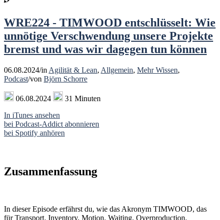
WRE224 - TIMWOOD entschlüsselt: Wie
unnötige Verschwendung unsere Projekte
bremst und was wir dagegen tun können
06.08.2024
/
in
Agilität & Lean
,
Allgemein
,
Mehr Wissen
,
Podcast
/
von
Björn Schorre
06.08.2024
31 Minuten
In iTunes ansehen
bei Podcast-Addict abonnieren
bei Spotify anhören
Zusammenfassung
In dieser Episode erfährst du, wie das Akronym TIMWOOD, das
für Transport, Inventory, Motion, Waiting, Overproduction,