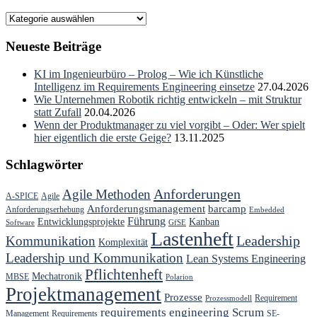
Kategorien
Neueste Beiträge
KI im Ingenieurbüro – Prolog – Wie ich Künstliche
Intelligenz im Requirements Engineering einsetze
27.04.2026
Wie Unternehmen Robotik richtig entwickeln – mit Struktur
statt Zufall
20.04.2026
Wenn der Produktmanager zu viel vorgibt – Oder: Wer spielt
hier eigentlich die erste Geige?
13.11.2025
Schlagwörter
Anforderungen
Agile Methoden
A-SPICE
Agile
Anforderungsmanagement
barcamp
Anforderungserhebung
Embedded
Führung
Entwicklungsprojekte
Kanban
Software
GfSE
Lastenheft
Kommunikation
Leadership
Komplexität
Leadership und Kommunikation
Lean Systems Engineering
Pflichtenheft
Mechatronik
MBSE
Polarion
Projektmanagement
Prozesse
Requirement
Prozessmodell
requirements engineering
Scrum
Management
Requirements
SE-