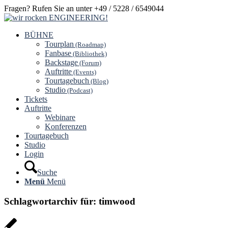
Fragen? Rufen Sie an unter +49 / 5228 / 6549044
BÜHNE
Tourplan
(Roadmap)
Fanbase
(Bibliothek)
Backstage
(Forum)
Auftritte
(Events)
Tourtagebuch
(Blog)
Studio
(Podcast)
Tickets
Auftritte
Webinare
Konferenzen
Tourtagebuch
Studio
Login
Suche
Menü
Menü
Schlagwortarchiv für:
timwood