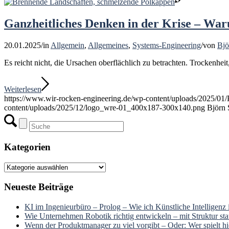
Ganzheitliches Denken in der Krise – W
20.01.2025
/
in
Allgemein
,
Allgemeines
,
Systems-Engineering
/
von
Bjö
Es reicht nicht, die Ursachen oberflächlich zu betrachten. Trockenh
Weiterlesen
https://www.wir-rocken-engineering.de/wp-content/uploads/2025/0
content/uploads/2025/12/logo_wre-01_400x187-300x140.png
Björn 
Kategorien
Kategorien
Neueste Beiträge
KI im Ingenieurbüro – Prolog – Wie ich Künstliche Intelligenz
Wie Unternehmen Robotik richtig entwickeln – mit Struktur stat
Wenn der Produktmanager zu viel vorgibt – Oder: Wer spielt hie