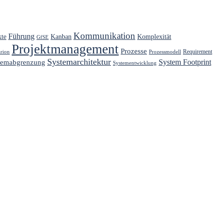
Kommunikation
Führung
kte
Kanban
Komplexität
GfSE
Projektmanagement
Prozesse
Requirement
arion
Prozessmodell
Systemarchitektur
System Footprint
temabgrenzung
Systementwicklung