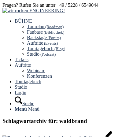
Fragen? Rufen Sie an unter +49 / 5228 / 6549044
BÜHNE
Tourplan
(Roadmap)
Fanbase
(Bibliothek)
Backstage
(Forum)
Auftritte
(Events)
Tourtagebuch
(Blog)
Studio
(Podcast)
Tickets
Auftritte
Webinare
Konferenzen
Tourtagebuch
Studio
Login
Suche
Menü
Menü
Schlagwortarchiv für:
waldbrand