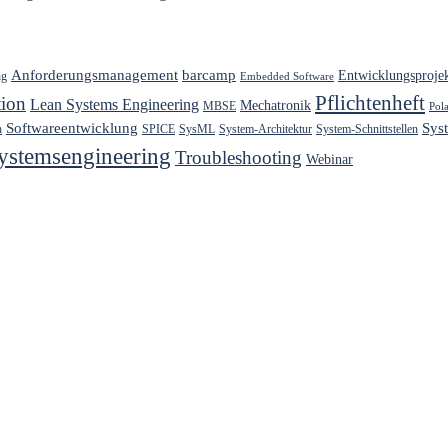
Anforderungsmanagement
barcamp
Entwicklungsproje
ng
Embedded Software
Pflichtenheft
ion
Lean Systems Engineering
Mechatronik
MBSE
Pol
Softwareentwicklung
Sys
h
SPICE
SysML
System-Architektur
System-Schnittstellen
ystemsengineering
Troubleshooting
Webinar