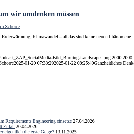
arum wir umdenken müssen
rn Schorre
eit, Erderwärmung, Klimawandel – all das sind keine neuen Phänomene
1/Podcast_ZAP_SocialMedia-Bild_Burning-Landscapes.png
2000
2000
Schorre
2025-01-20 07:38:29
2025-01-22 08:25:40
Ganzheitliches Denk
 im Requirements Engineering einsetze
27.04.2026
t Zufall
20.04.2026
r eigentlich die erste Geige?
13.11.2025