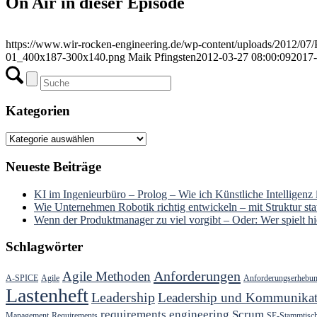
On Air in dieser Episode
https://www.wir-rocken-engineering.de/wp-content/uploads/2012/07
01_400x187-300x140.png
Maik Pfingsten
2012-03-27 08:00:09
2017-
Kategorien
Kategorien
Neueste Beiträge
KI im Ingenieurbüro – Prolog – Wie ich Künstliche Intelligenz
Wie Unternehmen Robotik richtig entwickeln – mit Struktur stat
Wenn der Produktmanager zu viel vorgibt – Oder: Wer spielt hie
Schlagwörter
Anforderungen
Agile Methoden
A-SPICE
Agile
Anforderungserhebu
Lastenheft
Leadership
Leadership und Kommunikat
requirements engineering
Scrum
Management
Requirements
SE-Stammtisc