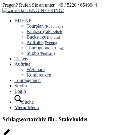
Fragen? Rufen Sie an unter +49 / 5228 / 6549044
BÜHNE
Tourplan
(Roadmap)
Fanbase
(Bibliothek)
Backstage
(Forum)
Auftritte
(Events)
Tourtagebuch
(Blog)
Studio
(Podcast)
Tickets
Auftritte
Webinare
Konferenzen
Tourtagebuch
Studio
Login
Suche
Menü
Menü
Schlagwortarchiv für:
Stakeholder