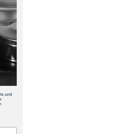
nts und
e
m