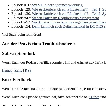
Episode #16:
SysML in der Systementwicklung
Episode #29:
Wie strukturiere ich ein Pflichtenheft? – Teil 1:
Episode #30:
Wie strukturiere ich ein Pflichtenheft? – Teil 2: 
Episode #42:
Sieben Fallen im Requirements Management
Episode #52:
Wie kann ich mein Anforderungsmanagement neu
Episode #54:
Dann kann ich auch Zeitungsartikel in DOORS s
Viel Spaß beim reinhören!
Aus der Praxis eines Troubleshooters:
Subscription
link
Wenn Euch der Podcast gefällt, abonniert Ihn und erhaltet zukünftig 
iTunes
|
Zune
|
RSS
Euer Feedback
Wenn Ihr eine Idee habt für den Podcast oder eine Frage für eine der
Wenn Euch die Episode gefallen hat, bitte bewertet sie bei
iTunes
und 