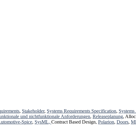
uirements
,
Stakeholder
,
Systems Requirements Specification
,
Systems 
unktionale und nichtfunktionale Anforderungen
,
Releaseplanung
, Allo
utomotive-Spice
,
SysML,
Contract Based Design,
Polarion
,
Doors
,
MK