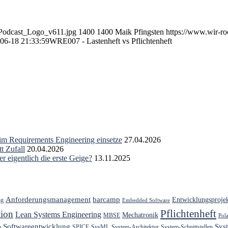
/Podcast_Logo_v611.jpg
1400
1400
Maik Pfingsten
https://www.wir-ro
06-18 21:33:59
WRE007 - Lastenheft vs Pflichtenheft
 im Requirements Engineering einsetze
27.04.2026
t Zufall
20.04.2026
r eigentlich die erste Geige?
13.11.2025
Anforderungsmanagement
barcamp
Entwicklungsproje
ng
Embedded Software
Pflichtenheft
ion
Lean Systems Engineering
Mechatronik
MBSE
Pol
Softwareentwicklung
Sys
h
SPICE
SysML
System-Architektur
System-Schnittstellen