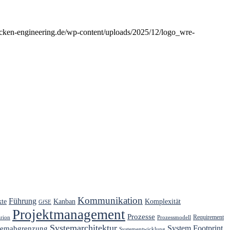
cken-engineering.de/wp-content/uploads/2025/12/logo_wre-
Kommunikation
Führung
kte
Kanban
Komplexität
GfSE
Projektmanagement
Prozesse
Requirement
arion
Prozessmodell
Systemarchitektur
System Footprint
temabgrenzung
Systementwicklung