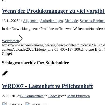
Wenn der Produktmanager zu viel vorgibt –
13.11.2025
/
in
Allgemein
,
Anforderungen
,
Methode
,
Systems-Enginee
In der Entwicklung neuer Produkte treffen zwei Welten aufeinander:
Weiterlesen
https://www.wir-rocken-engineering.de/wp-content/uploads/2026/0
content/uploads/2025/12/logo_wre-01_400x187-300x140.png
Björn 
Geige?
Schlagwortarchiv für:
Stakeholder
WRE007 - Lastenheft vs Pflichtenheft
27.03.2012
/
12 Kommentare
/
in
Podcast
/
von
Maik Pfingsten