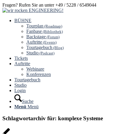
Fragen? Rufen Sie an unter +49 / 5228 / 6549044
BÜHNE
Tourplan
(Roadmap)
Fanbase
(Bibliothek)
Backstage
(Forum)
Auftritte
(Events)
Tourtagebuch
(Blog)
Studio
(Podcast)
Tickets
Auftritte
Webinare
Konferenzen
Tourtagebuch
Studio
Login
Suche
Menü
Menü
Schlagwortarchiv für:
komplexe Systeme