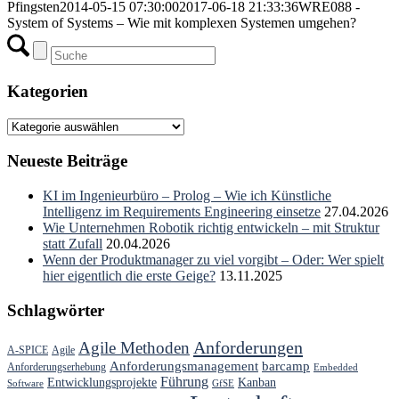
Pfingsten
2014-05-15 07:30:00
2017-06-18 21:33:36
WRE088 -
System of Systems – Wie mit komplexen Systemen umgehen?
Kategorien
Kategorien
Neueste Beiträge
KI im Ingenieurbüro – Prolog – Wie ich Künstliche
Intelligenz im Requirements Engineering einsetze
27.04.2026
Wie Unternehmen Robotik richtig entwickeln – mit Struktur
statt Zufall
20.04.2026
Wenn der Produktmanager zu viel vorgibt – Oder: Wer spielt
hier eigentlich die erste Geige?
13.11.2025
Schlagwörter
Anforderungen
Agile Methoden
A-SPICE
Agile
Anforderungsmanagement
barcamp
Anforderungserhebung
Embedded
Führung
Entwicklungsprojekte
Kanban
Software
GfSE