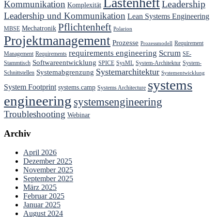
Lastenheft
Kommunikation
Leadership
Komplexität
Leadership und Kommunikation
Lean Systems Engineering
Pflichtenheft
Mechatronik
MBSE
Polarion
Projektmanagement
Prozesse
Requirement
Prozessmodell
requirements engineering
Scrum
Management
Requirements
SE-
Softwareentwicklung
Stammtisch
SPICE
SysML
System-Architektur
System-
Systemarchitektur
Systemabgrenzung
Schnittstellen
Systementwicklung
systems
System Footprint
systems.camp
Systems Architecture
engineering
systemsengineering
Troubleshooting
Webinar
Archiv
April 2026
Dezember 2025
November 2025
September 2025
März 2025
Februar 2025
Januar 2025
August 2024