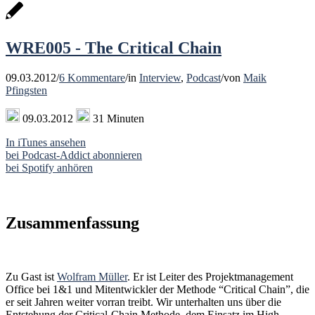
WRE005 - The Critical Chain
09.03.2012
/
6 Kommentare
/
in
Interview
,
Podcast
/
von
Maik
Pfingsten
09.03.2012
31 Minuten
In iTunes ansehen
bei Podcast-Addict abonnieren
bei Spotify anhören
Zusammenfassung
Zu Gast ist
Wolfram Müller
. Er ist Leiter des Projektmanagement
Office bei 1&1 und Mitentwickler der Methode “Critical Chain”, die
er seit Jahren weiter vorran treibt. Wir unterhalten uns über die
Entstehung der Critical-Chain Methode, dem Einsatz im High-