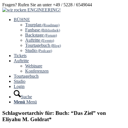
Fragen? Rufen Sie an unter +49 / 5228 / 6549044
BÜHNE
Tourplan
(Roadmap)
Fanbase
(Bibliothek)
Backstage
(Forum)
Auftritte
(Events)
Tourtagebuch
(Blog)
Studio
(Podcast)
Tickets
Auftritte
Webinare
Konferenzen
Tourtagebuch
Studio
Login
Suche
Menü
Menü
Schlagwortarchiv für:
Buch: “Das Ziel” von
Eliyahu M. Goldrat*