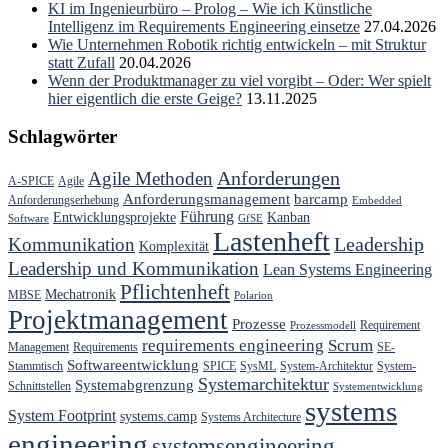
KI im Ingenieurbüro – Prolog – Wie ich Künstliche
Intelligenz im Requirements Engineering einsetze
27.04.2026
Wie Unternehmen Robotik richtig entwickeln – mit Struktur
statt Zufall
20.04.2026
Wenn der Produktmanager zu viel vorgibt – Oder: Wer spielt
hier eigentlich die erste Geige?
13.11.2025
Schlagwörter
Anforderungen
Agile Methoden
A-SPICE
Agile
Anforderungsmanagement
barcamp
Anforderungserhebung
Embedded
Führung
Entwicklungsprojekte
Kanban
Software
GfSE
Lastenheft
Kommunikation
Leadership
Komplexität
Leadership und Kommunikation
Lean Systems Engineering
Pflichtenheft
Mechatronik
MBSE
Polarion
Projektmanagement
Prozesse
Requirement
Prozessmodell
requirements engineering
Scrum
Management
Requirements
SE-
Softwareentwicklung
Stammtisch
SPICE
SysML
System-Architektur
System-
Systemarchitektur
Systemabgrenzung
Schnittstellen
Systementwicklung
systems
System Footprint
systems.camp
Systems Architecture
engineering
systemsengineering