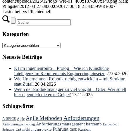
content/uploads/2025/12/logo_wre-01_400x187-300x140.png
Maik
Pfingsten
2012-03-27 08:00:09
2017-06-18 21:33:59
WRE007 -
Lastenheft vs Pflichtenheft
Kategorien
Kategorien
Neueste Beiträge
KI im Ingenieurbüro – Prolog – Wie ich Künstliche
Intelligenz im Requirements Engineering einsetze
27.04.2026
Wie Unternehmen Robotik richtig entwickeln – mit Struktur
statt Zufall
20.04.2026
Wenn der Produktmanager zu viel vorgibt – Oder: Wer spielt
hier eigentlich die erste Geige?
13.11.2025
Schlagwörter
Anforderungen
Agile Methoden
A-SPICE
Agile
Anforderungsmanagement
barcamp
Anforderungserhebung
Embedded
Führung
Entwicklungsprojekte
Kanban
Software
GfSE