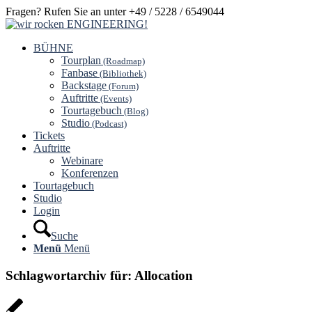
Fragen? Rufen Sie an unter +49 / 5228 / 6549044
BÜHNE
Tourplan
(Roadmap)
Fanbase
(Bibliothek)
Backstage
(Forum)
Auftritte
(Events)
Tourtagebuch
(Blog)
Studio
(Podcast)
Tickets
Auftritte
Webinare
Konferenzen
Tourtagebuch
Studio
Login
Suche
Menü
Menü
Schlagwortarchiv für:
Allocation