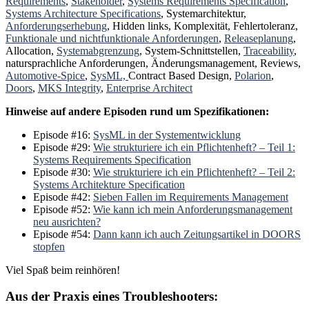
Requirements
,
Stakeholder
,
Systems Requirements Specification
,
Systems Architecture Specifications
, Systemarchitektur,
Anforderungserhebung
, Hidden links, Komplexität, Fehlertoleranz,
Funktionale und nichtfunktionale Anforderungen
,
Releaseplanung
,
Allocation,
Systemabgrenzung
, System-Schnittstellen,
Traceability
,
natursprachliche Anforderungen, Änderungsmanagement, Reviews,
Automotive-Spice
,
SysML,
Contract Based Design,
Polarion
,
Doors
,
MKS Integrity
,
Enterprise Architect
Hinweise auf andere Episoden rund um Spezifikationen:
Episode #16:
SysML in der Systementwicklung
Episode #29:
Wie strukturiere ich ein Pflichtenheft? – Teil 1:
Systems Requirements Specification
Episode #30:
Wie strukturiere ich ein Pflichtenheft? – Teil 2:
Systems Architekture Specification
Episode #42:
Sieben Fallen im Requirements Management
Episode #52:
Wie kann ich mein Anforderungsmanagement
neu ausrichten?
Episode #54:
Dann kann ich auch Zeitungsartikel in DOORS
stopfen
Viel Spaß beim reinhören!
Aus der Praxis eines Troubleshooters: