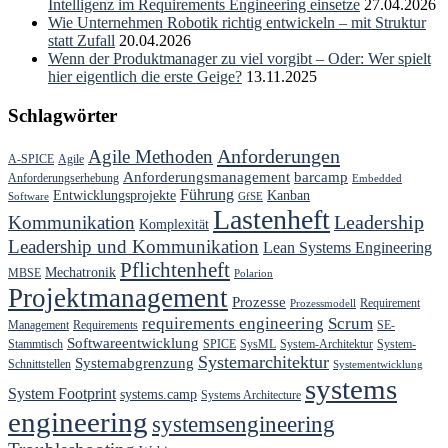
Intelligenz im Requirements Engineering einsetze
27.04.2026
Wie Unternehmen Robotik richtig entwickeln – mit Struktur
statt Zufall
20.04.2026
Wenn der Produktmanager zu viel vorgibt – Oder: Wer spielt
hier eigentlich die erste Geige?
13.11.2025
Schlagwörter
Anforderungen
Agile Methoden
A-SPICE
Agile
Anforderungsmanagement
barcamp
Anforderungserhebung
Embedded
Führung
Entwicklungsprojekte
Kanban
Software
GfSE
Lastenheft
Kommunikation
Leadership
Komplexität
Leadership und Kommunikation
Lean Systems Engineering
Pflichtenheft
Mechatronik
MBSE
Polarion
Projektmanagement
Prozesse
Requirement
Prozessmodell
requirements engineering
Scrum
Management
Requirements
SE-
Softwareentwicklung
Stammtisch
SPICE
SysML
System-Architektur
System-
Systemarchitektur
Systemabgrenzung
Schnittstellen
Systementwicklung
systems
System Footprint
systems.camp
Systems Architecture
engineering
systemsengineering