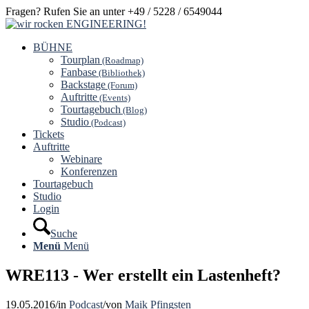
Fragen? Rufen Sie an unter +49 / 5228 / 6549044
BÜHNE
Tourplan
(Roadmap)
Fanbase
(Bibliothek)
Backstage
(Forum)
Auftritte
(Events)
Tourtagebuch
(Blog)
Studio
(Podcast)
Tickets
Auftritte
Webinare
Konferenzen
Tourtagebuch
Studio
Login
Suche
Menü
Menü
WRE113 - Wer erstellt ein Lastenheft?
19.05.2016
/
in
Podcast
/
von
Maik Pfingsten