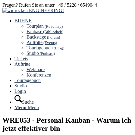
Fragen? Rufen Sie an unter +49 / 5228 / 6549044
BÜHNE
Tourplan
(Roadmap)
Fanbase
(Bibliothek)
Backstage
(Forum)
Auftritte
(Events)
Tourtagebuch
(Blog)
Studio
(Podcast)
Tickets
Auftritte
Webinare
Konferenzen
Tourtagebuch
Studio
Login
Suche
Menü
Menü
WRE053 - Personal Kanban - Warum ich
jetzt effektiver bin