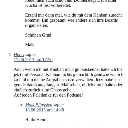
freue mich auch schon auf Donnerstag! Der Pecha
Kucha ist fast vorbereitet.
Erzähl mir dann mal, wie du mit dem Kanban zurecht
kommst. Bin gespannt, wie andere sich ihre Boards
organisieren.
Schönen Gruß,
Maik
Henri
sagte:
17.06.2013 um 17:50
Auch wenn ich mit Kanban mich gut auskenne, hatte ich bis
jetzt mit Personal-Kanban nichts gemacht. Irgendwie war ich
zu faul um meine Aufgaben so zu verwalten. Jetzt habe ich
gerade damit angefangen. Mal sehen, ob ich durchhalte oder
einfach zurück zum Chaos gehe…
Auf jeden Fall danke für den Podcast !
Maik Pfingsten
sagte:
18.06.2013 um 14:48
Hallo Henri,