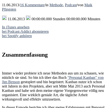
11.06.2013
/
16 Kommentare
/
in
Methode
,
Podcast
/
von
Maik
Pfingsten
11.06.2013
00:00:00.000 Stunden 00:00:00.000 Minuten
In iTunes ansehen
bei Podcast-Addict abonnieren
bei Spotify anhören
Zusammenfassung
Immer wieder probiere ich neue Methoden aus um zu schauen, wie
nützlich sie sind. So bin ich über das Buch
“Personal Kanban” von
Jim Benson
gestoplert und bin begeistert. Kanban nutze ich schon
seit Jahren in den Projekten, aber seit Mitte Mai 2013 auch Personal
Kanban und habe seit dem meine eigene Vorgegenweise völlig neu
organisiert. Eine wirklich geniale Art, die tägliche Arbeit
wirkungsvoll und effektiv umzusetzen.
In dieser Episode berichte ich über meine Erfahrungen mit Personal