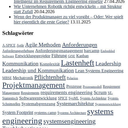
Intelligenz im Requirements Engineering einsetze
27.04.2026
Wie Unternehmen Robotik richtig entwickeln – mit Struktur
statt Zufall
20.04.2026
Wenn der Produktmanager zu viel vorgibt – Oder: Wer spielt
hier eigentlich die erste Geige?
13.11.2025
Schlagwörter
Anforderungen
Agile Methoden
A-SPICE
Agile
Anforderungsmanagement
barcamp
Anforderungserhebung
Embedded
Führung
Entwicklungsprojekte
Kanban
Software
GfSE
Lastenheft
Kommunikation
Leadership
Komplexität
Leadership und Kommunikation
Lean Systems Engineering
Pflichtenheft
Mechatronik
MBSE
Polarion
Projektmanagement
Prozesse
Requirement
Prozessmodell
requirements engineering
Scrum
Management
Requirements
SE-
Softwareentwicklung
Stammtisch
SPICE
SysML
System-Architektur
System-
Systemarchitektur
Systemabgrenzung
Schnittstellen
Systementwicklung
systems
System Footprint
systems.camp
Systems Architecture
engineering
systemsengineering