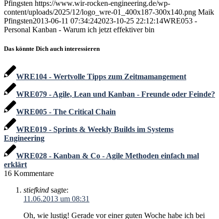
Pfingsten
https://www.wir-rocken-engineering.de/wp-
content/uploads/2025/12/logo_wre-01_400x187-300x140.png
Maik
Pfingsten
2013-06-11 07:34:24
2023-10-25 22:12:14
WRE053 -
Personal Kanban - Warum ich jetzt effektiver bin
Das könnte Dich auch interessieren
WRE104 - Wertvolle Tipps zum Zeitmamangement
WRE079 - Agile, Lean und Kanban - Freunde oder Feinde?
WRE005 - The Critical Chain
WRE019 - Sprints & Weekly Builds im Systems
Engineering
WRE028 - Kanban & Co - Agile Methoden einfach mal
erklärt
16
Kommentare
stiefkind
sagte:
11.06.2013 um 08:31
Oh, wie lustig! Gerade vor einer guten Woche habe ich bei