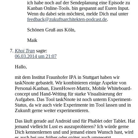
ich habe noch auf der Sendeplanung eine Episode zu
Kanban Online-Tools. bin gespannt auf Euren Input.
Wenn du dabei sein möchtest, melde Dich mal unter
feedback@zukuftsarchitekten-podcast.de
.
Schönen Gruß aus Köln,
Maik
Khoi Tran
sagte:
06.03.2014 um 21:07
Hallo,
mit dem Institut Fraunhofer IPA in Stuttgart haben wir
taskNnote gebastelt. Wir kombinieren einige Aspekte von
Personal-Kanban, EisenHower-Matrix, Mobile Whiteboard-
concept und Hand-Writing für starke Visualisierung der
Aufgaben. Das Tool taskNnote ist noch unterm Experiment-
Status, da wir auch viele Experimente im Tool lassen und in
Zukunft gerne weiter experimentieren.
Das läuft gerade auf Android und für Phablet oder Tablet. Hat
jemand vielleicht Lust es auszuprobieren? Ich würde gerne
Dich kennenlernen und und jemand einen Wunsch hast, wird
es auch bei uns früher oder später auch umgesetzt.