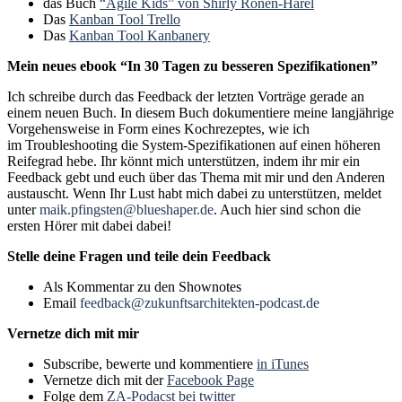
das Buch
“Agile Kids” von Shirly Ronen-Harel
Das
Kanban Tool Trello
Das
Kanban Tool Kanbanery
Mein neues ebook “In 30 Tagen zu besseren Spezifikationen”
Ich schreibe durch das Feedback der letzten Vorträge gerade an
einem neuen Buch. In diesem Buch dokumentiere meine langjährige
Vorgehensweise in Form eines Kochrezeptes, wie ich
im Troubleshooting die System-Spezifikationen auf einen höheren
Reifegrad hebe. Ihr könnt mich unterstützen, indem ihr mir ein
Feedback gebt und euch über das Thema mit mir und den Anderen
austauscht. Wenn Ihr Lust habt mich dabei zu unterstützen, meldet
unter
maik.pfingsten@blueshaper.de
. Auch hier sind schon die
ersten Hörer mit dabei dabei!
Stelle deine Fragen und teile dein Feedback
Als Kommentar zu den Shownotes
Email
feedback@zukunftsarchitekten-podcast.de
Vernetze dich mit mir
Subscribe, bewerte und kommentiere
in iTunes
Vernetze dich mit der
Facebook Page
Folge dem
ZA-Podacst bei twitter