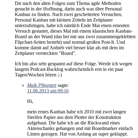
Dir nach den alten Folgen zum Thema agile Methoden
gesucht in der Hoffnung, darin auch was über Personal
Kanban zu finden. Nach zwei gescheiterten Versuchen,
Personal Kanban mit kleinen Zetteln im Zeitplaner
unterzubringen, habe ich nämlich Ende Mai einen erneuten
Versuch gestartet, dieses Mal mit einem klassischen Kanban-
Board an der Wand (das bei mir aus zwei zusammengeklebten
Flipchart-Seiten besteht) und normal großen Post-It. Und
komme damit auf Anhieb viel besser klar als mit dem im
Zeitplaner versteckten "Board".
Ich bin also sehr gespannt auf diese Folge. Werde ich wegen
langem Podcast-Backlog wahrscheinlich erst in ein paar
Tagen/Wochen hören ;-)
Maik Pfingsten
sagte:
11.06.2013 um 09:16
Hi,
mein erstes Kanban habe ich 2010 mit zwei langen
Streifen Papier aus dem Plotter der Konstruktion
aufgebaut. Die habe ich an die Rückwand eines
Aktenschanks gehangen und mit Boardmarker einfach
Linien gezogen. Hat von Anfang an super geklappt.